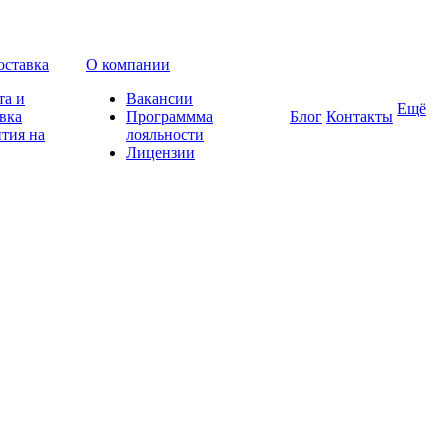
оставка
О компании
та и
Вакансии
Ещё
вка
Программма
Блог
Контакты
тия на
лояльности
Лицензии