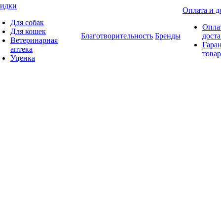
идки
Оплата и д
Для собак
Опла
Для кошек
Благотворительность
Бренды
доста
Ветеринарная
Гаран
аптека
товар
Уценка