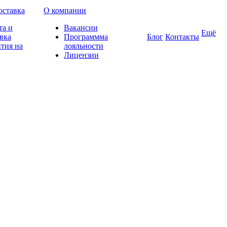
оставка
О компании
та и
Вакансии
Ещё
вка
Программма
Блог
Контакты
тия на
лояльности
Лицензии