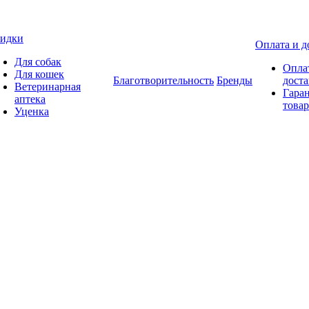
идки
Оплата и д
Для собак
Опла
Для кошек
Благотворительность
Бренды
доста
Ветеринарная
Гаран
аптека
товар
Уценка