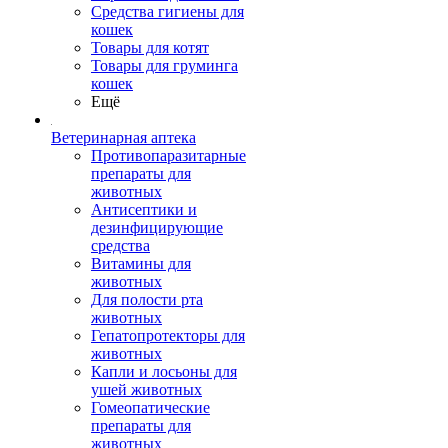
Средства гигиены для
кошек
Товары для котят
Товары для груминга
кошек
Ещё
Ветеринарная аптека
Противопаразитарные
препараты для
животных
Антисептики и
дезинфицирующие
средства
Витамины для
животных
Для полости рта
животных
Гепатопротекторы для
животных
Капли и лосьоны для
ушей животных
Гомеопатические
препараты для
животных