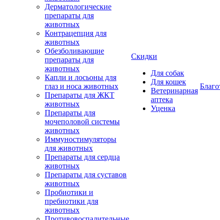
Дерматологические
препараты для
животных
Контрацепция для
животных
Обезболивающие
Скидки
препараты для
животных
Для собак
Капли и лосьоны для
Для кошек
глаз и носа животных
Благо
Ветеринарная
Препараты для ЖКТ
аптека
животных
Уценка
Препараты для
мочеполовой системы
животных
Иммуностимуляторы
для животных
Препараты для сердца
животных
Препараты для суставов
животных
Пробиотики и
пребиотики для
животных
Противовоспалительные