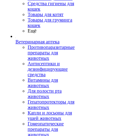
Средства гигиены для
кошек
Товары для котят
Товары для груминга
кошек
Ещё
Ветеринарная аптека
Противопаразитарные
препараты для
животных
Антисептики и
дезинфицирующие
средства
Витамины для
животных
Для полости рта
животных
Гепатопротекторы для
животных
Капли и лосьоны для
ушей животных
Гомеопатические
препараты для
животных