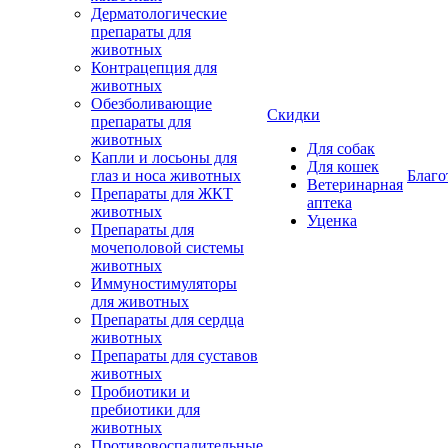
Дерматологические
препараты для
животных
Контрацепция для
животных
Обезболивающие
Скидки
препараты для
животных
Для собак
Капли и лосьоны для
Для кошек
глаз и носа животных
Благо
Ветеринарная
Препараты для ЖКТ
аптека
животных
Уценка
Препараты для
мочеполовой системы
животных
Иммуностимуляторы
для животных
Препараты для сердца
животных
Препараты для суставов
животных
Пробиотики и
пребиотики для
животных
Противовоспалительные