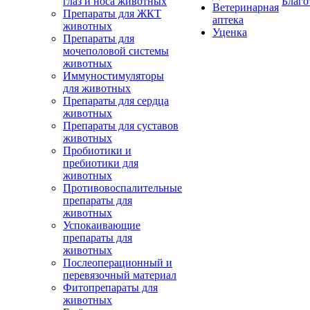
глаз и носа животных
Благо
Ветеринарная
Препараты для ЖКТ
аптека
животных
Уценка
Препараты для
мочеполовой системы
животных
Иммуностимуляторы
для животных
Препараты для сердца
животных
Препараты для суставов
животных
Пробиотики и
пребиотики для
животных
Противовоспалительные
препараты для
животных
Успокаивающие
препараты для
животных
Послеоперационный и
перевязочный материал
Фитопрепараты для
животных