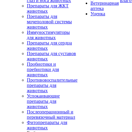
глаз и носа животных
Благо
Ветеринарная
Препараты для ЖКТ
аптека
животных
Уценка
Препараты для
мочеполовой системы
животных
Иммуностимуляторы
для животных
Препараты для сердца
животных
Препараты для суставов
животных
Пробиотики и
пребиотики для
животных
Противовоспалительные
препараты для
животных
Успокаивающие
препараты для
животных
Послеоперационный и
перевязочный материал
Фитопрепараты для
животных