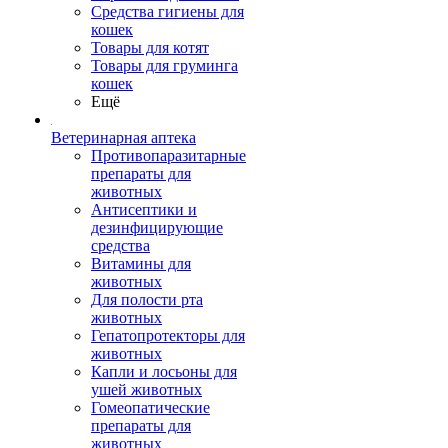
Средства гигиены для
кошек
Товары для котят
Товары для груминга
кошек
Ещё
Ветеринарная аптека
Противопаразитарные
препараты для
животных
Антисептики и
дезинфицирующие
средства
Витамины для
животных
Для полости рта
животных
Гепатопротекторы для
животных
Капли и лосьоны для
ушей животных
Гомеопатические
препараты для
животных