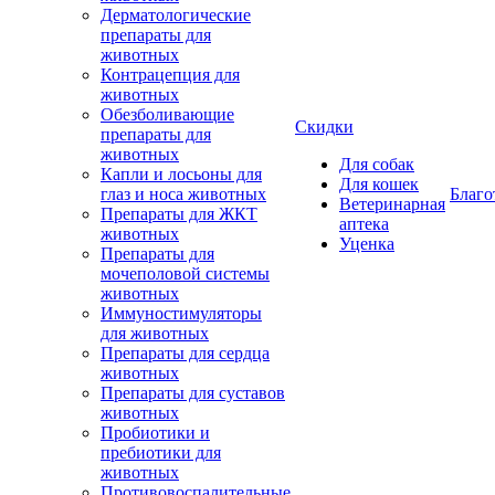
Дерматологические
препараты для
животных
Контрацепция для
животных
Обезболивающие
Скидки
препараты для
животных
Для собак
Капли и лосьоны для
Для кошек
глаз и носа животных
Благо
Ветеринарная
Препараты для ЖКТ
аптека
животных
Уценка
Препараты для
мочеполовой системы
животных
Иммуностимуляторы
для животных
Препараты для сердца
животных
Препараты для суставов
животных
Пробиотики и
пребиотики для
животных
Противовоспалительные