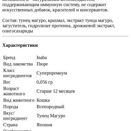
поддерживающим иммунную систему, не содержит
искусственных добавок, красителей и консервантов.
Состав: тунец магуро, крахмал, экстракт тунца магуро,
загуститель, гидролизат протеина, дрожжевой экстракт,
олигосахариды
Характеристики
Бренд
Inaba
Вид лакомства
Пюре
Класс
Суперпремиум
ингридиентов
Вес
0,056 гр
Возраст
Старше 12 месяцев
животного
Вид животного
Кошка
Порода
Всепородный
Вкус/
Тунец Магуро
ингридиент
Страна
Япония