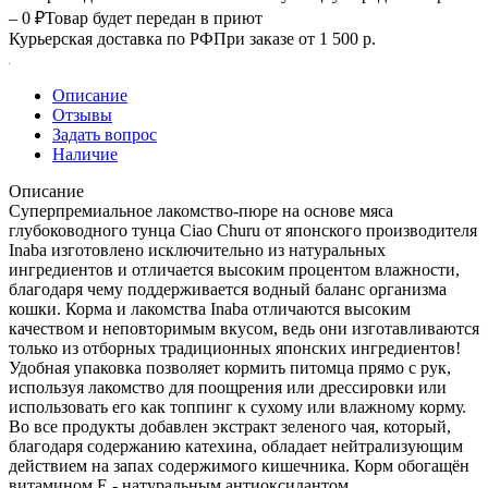
– 0 ₽
Товар будет передан в приют
Курьерская доставка по РФ
При заказе от 1 500 р.
Описание
Отзывы
Задать вопрос
Наличие
Описание
Суперпремиальное лакомство-пюре на основе мяса
глубоководного тунца Ciao Churu от японского производителя
Inaba изготовлено исключительно из натуральных
ингредиентов и отличается высоким процентом влажности,
благодаря чему поддерживается водный баланс организма
кошки. Корма и лакомства Inaba отличаются высоким
качеством и неповторимым вкусом, ведь они изготавливаются
только из отборных традиционных японских ингредиентов!
Удобная упаковка позволяет кормить питомца прямо с рук,
используя лакомство для поощрения или дрессировки или
использовать его как топпинг к сухому или влажному корму.
Во все продукты добавлен экстракт зеленого чая, который,
благодаря содержанию катехина, обладает нейтрализующим
действием на запах содержимого кишечника. Корм обогащён
витамином Е - натуральным антиоксидантом,