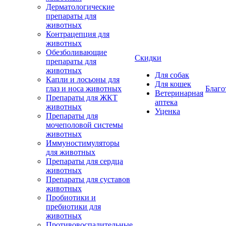
Дерматологические
препараты для
животных
Контрацепция для
животных
Обезболивающие
Скидки
препараты для
животных
Для собак
Капли и лосьоны для
Для кошек
глаз и носа животных
Благо
Ветеринарная
Препараты для ЖКТ
аптека
животных
Уценка
Препараты для
мочеполовой системы
животных
Иммуностимуляторы
для животных
Препараты для сердца
животных
Препараты для суставов
животных
Пробиотики и
пребиотики для
животных
Противовоспалительные