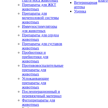
глаз и носа животных
Благо
Ветеринарная
Препараты для ЖКТ
аптека
животных
Уценка
Препараты для
мочеполовой системы
животных
Иммуностимуляторы
для животных
Препараты для сердца
животных
Препараты для суставов
животных
Пробиотики и
пребиотики для
животных
Противовоспалительные
препараты для
животных
Успокаивающие
препараты для
животных
Послеоперационный и
перевязочный материал
Фитопрепараты для
животных