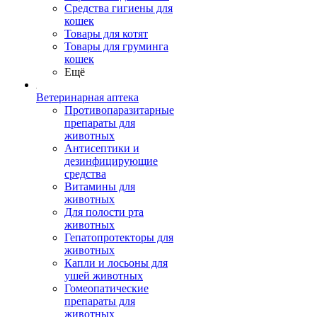
Средства гигиены для
кошек
Товары для котят
Товары для груминга
кошек
Ещё
Ветеринарная аптека
Противопаразитарные
препараты для
животных
Антисептики и
дезинфицирующие
средства
Витамины для
животных
Для полости рта
животных
Гепатопротекторы для
животных
Капли и лосьоны для
ушей животных
Гомеопатические
препараты для
животных