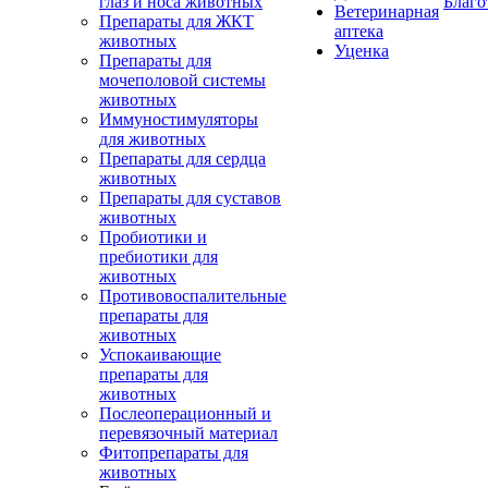
глаз и носа животных
Благо
Ветеринарная
Препараты для ЖКТ
аптека
животных
Уценка
Препараты для
мочеполовой системы
животных
Иммуностимуляторы
для животных
Препараты для сердца
животных
Препараты для суставов
животных
Пробиотики и
пребиотики для
животных
Противовоспалительные
препараты для
животных
Успокаивающие
препараты для
животных
Послеоперационный и
перевязочный материал
Фитопрепараты для
животных