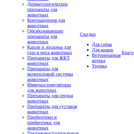
Дерматологические
препараты для
животных
Контрацепция для
животных
Обезболивающие
Скидки
препараты для
животных
Для собак
Капли и лосьоны для
Для кошек
глаз и носа животных
Благо
Ветеринарная
Препараты для ЖКТ
аптека
животных
Уценка
Препараты для
мочеполовой системы
животных
Иммуностимуляторы
для животных
Препараты для сердца
животных
Препараты для суставов
животных
Пробиотики и
пребиотики для
животных
Противовоспалительные