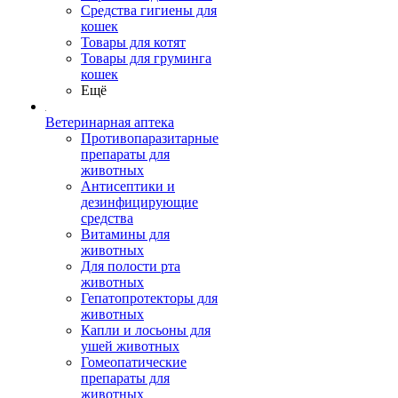
Средства гигиены для
кошек
Товары для котят
Товары для груминга
кошек
Ещё
Ветеринарная аптека
Противопаразитарные
препараты для
животных
Антисептики и
дезинфицирующие
средства
Витамины для
животных
Для полости рта
животных
Гепатопротекторы для
животных
Капли и лосьоны для
ушей животных
Гомеопатические
препараты для
животных