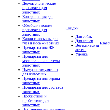
Дерматологические
препараты для
животных
Контрацепция для
животных
Обезболивающие
Скидки
препараты для
животных
Для собак
Капли и лосьоны для
Для кошек
глаз и носа животных
Благо
Ветеринарная
Препараты для ЖКТ
аптека
животных
Уценка
Препараты для
мочеполовой системы
животных
Иммуностимуляторы
для животных
Препараты для сердца
животных
Препараты для суставов
животных
Пробиотики и
пребиотики для
животных
Противовоспалительные