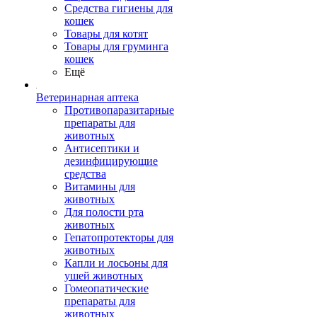
Средства гигиены для
кошек
Товары для котят
Товары для груминга
кошек
Ещё
Ветеринарная аптека
Противопаразитарные
препараты для
животных
Антисептики и
дезинфицирующие
средства
Витамины для
животных
Для полости рта
животных
Гепатопротекторы для
животных
Капли и лосьоны для
ушей животных
Гомеопатические
препараты для
животных