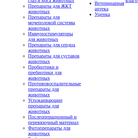
глаз и носа животных
Благо
Ветеринарная
Препараты для ЖКТ
аптека
животных
Уценка
Препараты для
мочеполовой системы
животных
Иммуностимуляторы
для животных
Препараты для сердца
животных
Препараты для суставов
животных
Пробиотики и
пребиотики для
животных
Противовоспалительные
препараты для
животных
Успокаивающие
препараты для
животных
Послеоперационный и
перевязочный материал
Фитопрепараты для
животных