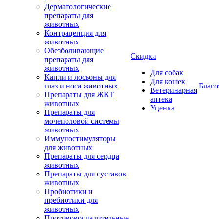
Дерматологические
препараты для
животных
Контрацепция для
животных
Обезболивающие
Скидки
препараты для
животных
Для собак
Капли и лосьоны для
Для кошек
глаз и носа животных
Благо
Ветеринарная
Препараты для ЖКТ
аптека
животных
Уценка
Препараты для
мочеполовой системы
животных
Иммуностимуляторы
для животных
Препараты для сердца
животных
Препараты для суставов
животных
Пробиотики и
пребиотики для
животных
Противовоспалительные