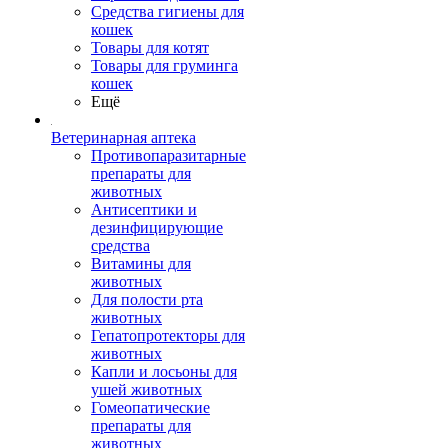
Средства гигиены для
кошек
Товары для котят
Товары для груминга
кошек
Ещё
Ветеринарная аптека
Противопаразитарные
препараты для
животных
Антисептики и
дезинфицирующие
средства
Витамины для
животных
Для полости рта
животных
Гепатопротекторы для
животных
Капли и лосьоны для
ушей животных
Гомеопатические
препараты для
животных