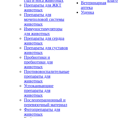
глаз и носа животных
Благо
Ветеринарная
Препараты для ЖКТ
аптека
животных
Уценка
Препараты для
мочеполовой системы
животных
Иммуностимуляторы
для животных
Препараты для сердца
животных
Препараты для суставов
животных
Пробиотики и
пребиотики для
животных
Противовоспалительные
препараты для
животных
Успокаивающие
препараты для
животных
Послеоперационный и
перевязочный материал
Фитопрепараты для
животных