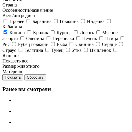
Страна
Особенности/назначение
Вкус/ингредиент
Прочее
Баранина
Говядина
Индейка
Кабанина
Конина
Кролик
Курица
Лосось
Мясное
ассорти
Оленина
Перепелка
Печень
Птица
Рис
Рубец говяжий
Рыба
Свинина
Сердце
Страус
Телятина
Тунец
Утка
Цыпленок
Ягненок
Показать все
Размер животного
Материал
Сбросить
Ранее вы смотрели