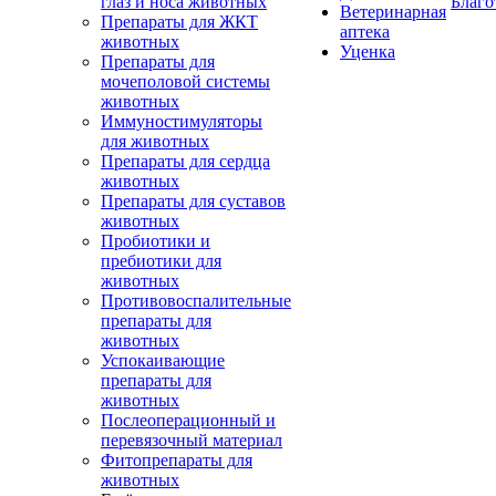
глаз и носа животных
Благо
Ветеринарная
Препараты для ЖКТ
аптека
животных
Уценка
Препараты для
мочеполовой системы
животных
Иммуностимуляторы
для животных
Препараты для сердца
животных
Препараты для суставов
животных
Пробиотики и
пребиотики для
животных
Противовоспалительные
препараты для
животных
Успокаивающие
препараты для
животных
Послеоперационный и
перевязочный материал
Фитопрепараты для
животных