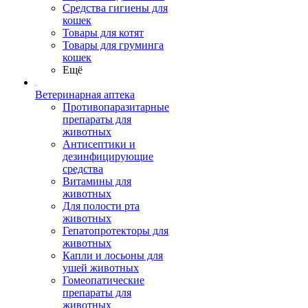
Средства гигиены для
кошек
Товары для котят
Товары для груминга
кошек
Ещё
Ветеринарная аптека
Противопаразитарные
препараты для
животных
Антисептики и
дезинфицирующие
средства
Витамины для
животных
Для полости рта
животных
Гепатопротекторы для
животных
Капли и лосьоны для
ушей животных
Гомеопатические
препараты для
животных