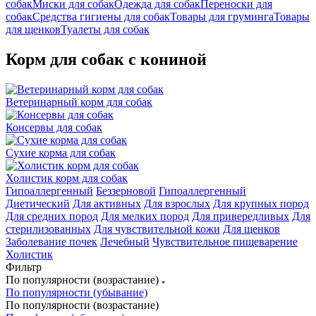
собак
Миски для собак
Одежда для собак
Переноски для
собак
Средства гигиены для собак
Товары для груминга
Товары
для щенков
Туалеты для собак
Корм для собак с кониной
Ветеринарный корм для собак
Консервы для собак
Сухие корма для собак
Холистик корм для собак
Гипоаллергенный
Беззерновой
Гипоаллергенный
Диетический
Для активных
Для взрослых
Для крупных пород
Для средних пород
Для мелких пород
Для привередливых
Для
стерилизованных
Для чувствительной кожи
Для щенков
Заболевание почек
Лечебный
Чувствительное пищеварение
Холистик
Фильтр
По популярности (возрастание)
По популярности (убывание)
По популярности (возрастание)