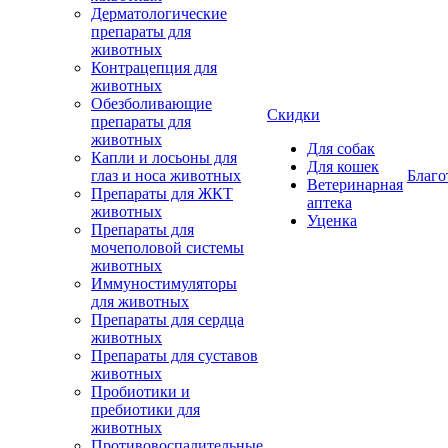
Дерматологические
препараты для
животных
Контрацепция для
животных
Обезболивающие
Скидки
препараты для
животных
Для собак
Капли и лосьоны для
Для кошек
глаз и носа животных
Благо
Ветеринарная
Препараты для ЖКТ
аптека
животных
Уценка
Препараты для
мочеполовой системы
животных
Иммуностимуляторы
для животных
Препараты для сердца
животных
Препараты для суставов
животных
Пробиотики и
пребиотики для
животных
Противовоспалительные