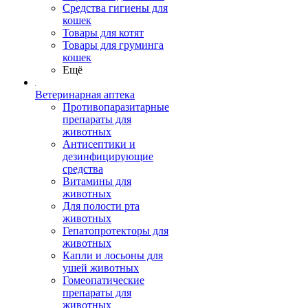
Средства гигиены для
кошек
Товары для котят
Товары для груминга
кошек
Ещё
Ветеринарная аптека
Противопаразитарные
препараты для
животных
Антисептики и
дезинфицирующие
средства
Витамины для
животных
Для полости рта
животных
Гепатопротекторы для
животных
Капли и лосьоны для
ушей животных
Гомеопатические
препараты для
животных