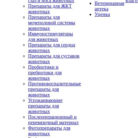
глаз и носа животных
Благо
Ветеринарная
Препараты для ЖКТ
аптека
животных
Уценка
Препараты для
мочеполовой системы
животных
Иммуностимуляторы
для животных
Препараты для сердца
животных
Препараты для суставов
животных
Пробиотики и
пребиотики для
животных
Противовоспалительные
препараты для
животных
Успокаивающие
препараты для
животных
Послеоперационный и
перевязочный материал
Фитопрепараты для
животных