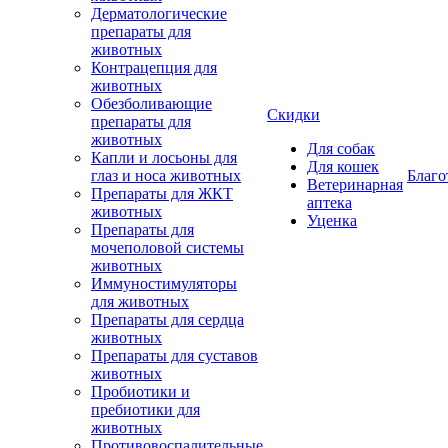
Дерматологические
препараты для
животных
Контрацепция для
животных
Обезболивающие
Скидки
препараты для
животных
Для собак
Капли и лосьоны для
Для кошек
глаз и носа животных
Благо
Ветеринарная
Препараты для ЖКТ
аптека
животных
Уценка
Препараты для
мочеполовой системы
животных
Иммуностимуляторы
для животных
Препараты для сердца
животных
Препараты для суставов
животных
Пробиотики и
пребиотики для
животных
Противовоспалительные