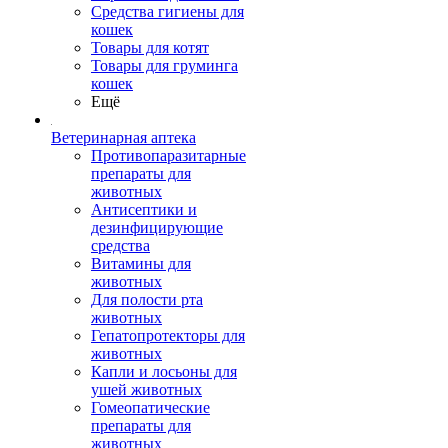
Средства гигиены для
кошек
Товары для котят
Товары для груминга
кошек
Ещё
Ветеринарная аптека
Противопаразитарные
препараты для
животных
Антисептики и
дезинфицирующие
средства
Витамины для
животных
Для полости рта
животных
Гепатопротекторы для
животных
Капли и лосьоны для
ушей животных
Гомеопатические
препараты для
животных