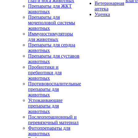
глаз и носа животных
Благо
Ветеринарная
Препараты для ЖКТ
аптека
животных
Уценка
Препараты для
мочеполовой системы
животных
Иммуностимуляторы
для животных
Препараты для сердца
животных
Препараты для суставов
животных
Пробиотики и
пребиотики для
животных
Противовоспалительные
препараты для
животных
Успокаивающие
препараты для
животных
Послеоперационный и
перевязочный материал
Фитопрепараты для
животных