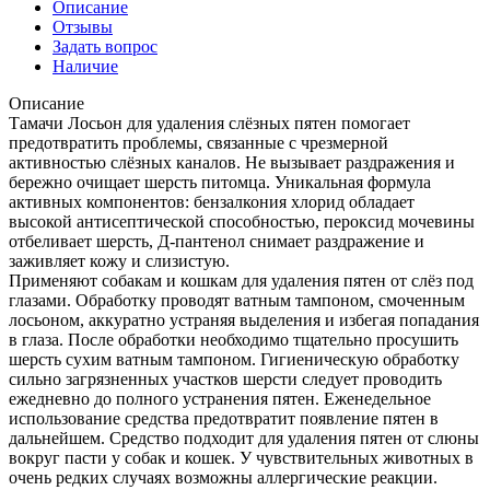
Описание
Отзывы
Задать вопрос
Наличие
Описание
Тамачи Лосьон для удаления слёзных пятен помогает
предотвратить проблемы, связанные с чрезмерной
активностью слёзных каналов. Не вызывает раздражения и
бережно очищает шерсть питомца. Уникальная формула
активных компонентов: бензалкония хлорид обладает
высокой антисептической способностью, пероксид мочевины
отбеливает шерсть, Д-пантенол снимает раздражение и
заживляет кожу и слизистую.
Применяют собакам и кошкам для удаления пятен от слёз под
глазами. Обработку проводят ватным тампоном, смоченным
лосьоном, аккуратно устраняя выделения и избегая попадания
в глаза. После обработки необходимо тщательно просушить
шерсть сухим ватным тампоном. Гигиеническую обработку
сильно загрязненных участков шерсти следует проводить
ежедневно до полного устранения пятен. Еженедельное
использование средства предотвратит появление пятен в
дальнейшем. Средство подходит для удаления пятен от слюны
вокруг пасти у собак и кошек. У чувствительных животных в
очень редких случаях возможны аллергические реакции.