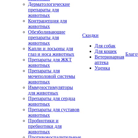
Дерматологические
препараты для
животных
Контрацепция для
животных
Обезболивающие
Скидки
препараты для
животных
Для собак
Капли и лосьоны для
Для кошек
глаз и носа животных
Благо
Ветеринарная
Препараты для ЖКТ
аптека
животных
Уценка
Препараты для
мочеполовой системы
животных
Иммуностимуляторы
для животных
Препараты для сердца
животных
Препараты для суставов
животных
Пробиотики и
пребиотики для
животных
Противовоспалительные