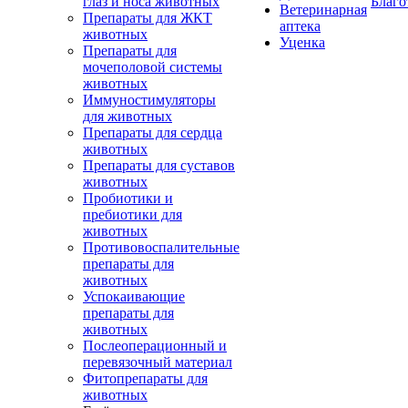
глаз и носа животных
Благо
Ветеринарная
Препараты для ЖКТ
аптека
животных
Уценка
Препараты для
мочеполовой системы
животных
Иммуностимуляторы
для животных
Препараты для сердца
животных
Препараты для суставов
животных
Пробиотики и
пребиотики для
животных
Противовоспалительные
препараты для
животных
Успокаивающие
препараты для
животных
Послеоперационный и
перевязочный материал
Фитопрепараты для
животных