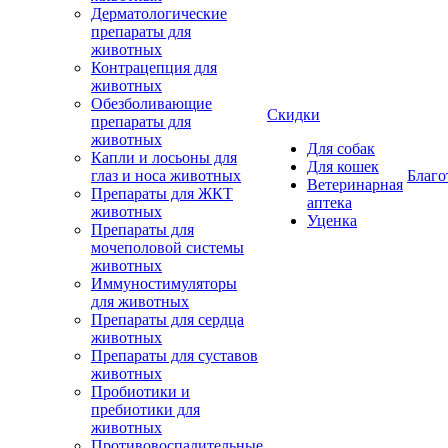
Дерматологические
препараты для
животных
Контрацепция для
животных
Обезболивающие
Скидки
препараты для
животных
Для собак
Капли и лосьоны для
Для кошек
глаз и носа животных
Благо
Ветеринарная
Препараты для ЖКТ
аптека
животных
Уценка
Препараты для
мочеполовой системы
животных
Иммуностимуляторы
для животных
Препараты для сердца
животных
Препараты для суставов
животных
Пробиотики и
пребиотики для
животных
Противовоспалительные