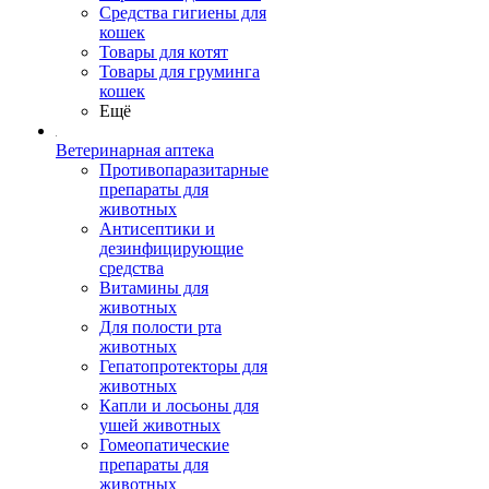
Средства гигиены для
кошек
Товары для котят
Товары для груминга
кошек
Ещё
Ветеринарная аптека
Противопаразитарные
препараты для
животных
Антисептики и
дезинфицирующие
средства
Витамины для
животных
Для полости рта
животных
Гепатопротекторы для
животных
Капли и лосьоны для
ушей животных
Гомеопатические
препараты для
животных