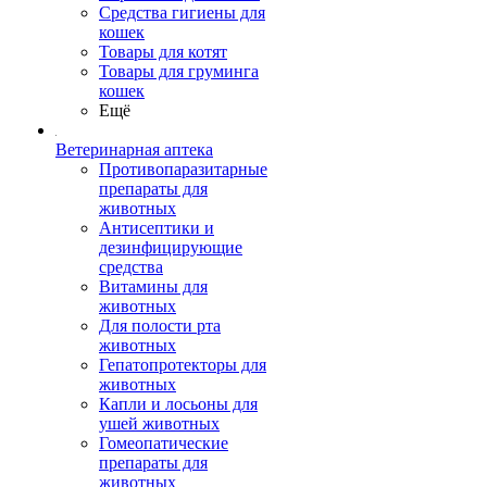
Средства гигиены для
кошек
Товары для котят
Товары для груминга
кошек
Ещё
Ветеринарная аптека
Противопаразитарные
препараты для
животных
Антисептики и
дезинфицирующие
средства
Витамины для
животных
Для полости рта
животных
Гепатопротекторы для
животных
Капли и лосьоны для
ушей животных
Гомеопатические
препараты для
животных