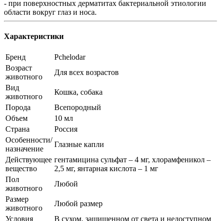
- при поверхностных дерматитах бактериальной этиологии
области вокруг глаз и носа.
Характеристики
Бренд
Pchelodar
Возраст
Для всех возрастов
животного
Вид
Кошка, собака
животного
Порода
Всепородный
Объем
10 мл
Страна
Россия
Особенности/
Глазные капли
назначение
Действующее
гентамицина сульфат – 4 мг, хлорамфеникол –
вещество
2,5 мг, янтарная кислота – 1 мг
Пол
Любой
животного
Размер
Любой размер
животного
Условия
В сухом, защищенном от света и недоступном