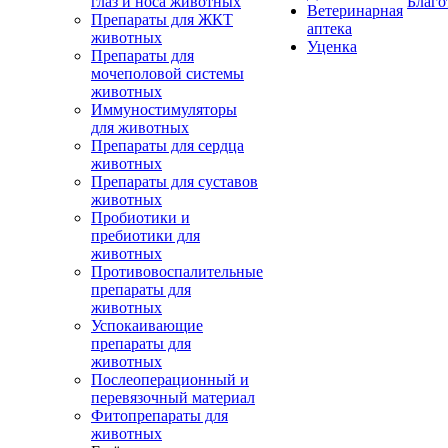
глаз и носа животных
Благо
Ветеринарная
Препараты для ЖКТ
аптека
животных
Уценка
Препараты для
мочеполовой системы
животных
Иммуностимуляторы
для животных
Препараты для сердца
животных
Препараты для суставов
животных
Пробиотики и
пребиотики для
животных
Противовоспалительные
препараты для
животных
Успокаивающие
препараты для
животных
Послеоперационный и
перевязочный материал
Фитопрепараты для
животных