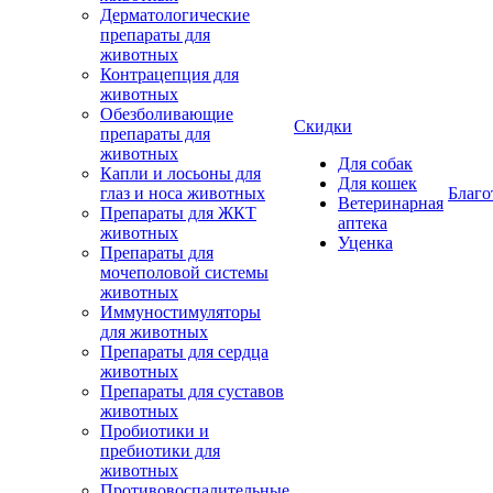
Дерматологические
препараты для
животных
Контрацепция для
животных
Обезболивающие
Скидки
препараты для
животных
Для собак
Капли и лосьоны для
Для кошек
глаз и носа животных
Благо
Ветеринарная
Препараты для ЖКТ
аптека
животных
Уценка
Препараты для
мочеполовой системы
животных
Иммуностимуляторы
для животных
Препараты для сердца
животных
Препараты для суставов
животных
Пробиотики и
пребиотики для
животных
Противовоспалительные