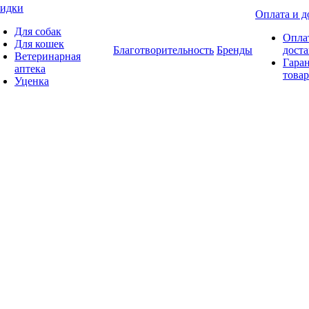
идки
Оплата и д
Для собак
Опла
Для кошек
Благотворительность
Бренды
доста
Ветеринарная
Гаран
аптека
товар
Уценка