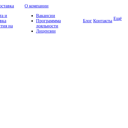
оставка
О компании
та и
Вакансии
Ещё
вка
Программма
Блог
Контакты
тия на
лояльности
Лицензии