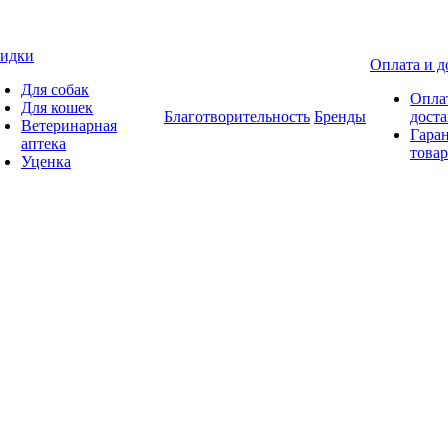
идки
Оплата и д
Для собак
Опла
Для кошек
Благотворительность
Бренды
доста
Ветеринарная
Гаран
аптека
товар
Уценка