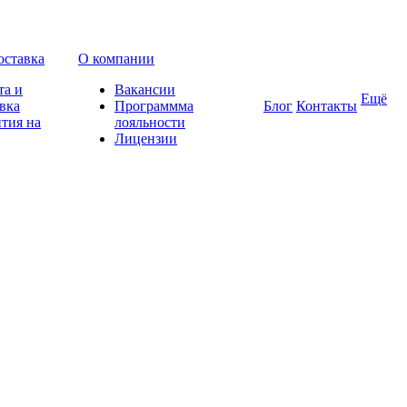
оставка
О компании
та и
Вакансии
Ещё
вка
Программма
Блог
Контакты
тия на
лояльности
Лицензии