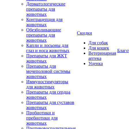
Дерматологические
препараты для
животных
Контрацепция для
животных
Обезболивающие
Скидки
препараты для
животных
Для собак
Капли и лосьоны для
Для кошек
глаз и носа животных
Благо
Ветеринарная
Препараты для ЖКТ
аптека
животных
Уценка
Препараты для
мочеполовой системы
животных
Иммуностимуляторы
для животных
Препараты для сердца
животных
Препараты для суставов
животных
Пробиотики и
пребиотики для
животных
Противовоспалительные