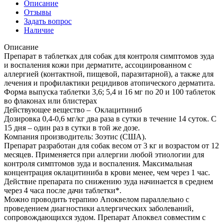
Описание
Отзывы
Задать вопрос
Наличие
Описание
Препарат в таблетках для собак для контроля симптомов зуда
и воспаления кожи при дерматите, ассоциированном с
аллергией (контактной, пищевой, паразитарной), а также для
лечения и профилактики рецидивов атопического дерматита.
Форма выпуска таблетки 3,6; 5,4 и 16 мг по 20 и 100 таблеток
во флаконах или блистерах
Действующее вещество – Оклацитиниб
Дозировка 0,4-0,6 мг/кг два раза в сутки в течение 14 суток. С
15 дня – один раз в сутки в той же дозе.
Компания производитель: Зоэтис (США).
Препарат разработан для собак весом от 3 кг и возрастом от 12
месяцев. Применяется при аллергии любой этиологии для
контроля симптомов зуда и воспаления. Максимальная
концентрация оклацитиниба в крови менее, чем через 1 час.
Действие препарата по снижению зуда начинается в среднем
через 4 часа после дачи таблетки*.
Можно проводить терапию Апоквелом параллельно с
проведением диагностики аллергических заболеваний,
сопровождающихся зудом. Препарат Апоквел совместим с