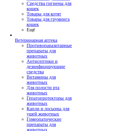
Средства гигиены для
кошек
Товары для котят
Товары для груминга
кошек
Ещё
Ветеринарная аптека
Противопаразитарные
препараты для
животных
Антисептики и
дезинфицирующие
средства
Витамины для
животных
Для полости рта
животных
Гепатопротекторы для
животных
Капли и лосьоны для
ушей животных
Гомеопатические
препараты для
животных