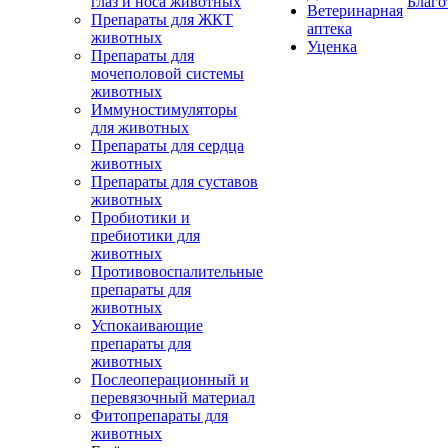
глаз и носа животных
Благо
Ветеринарная
Препараты для ЖКТ
аптека
животных
Уценка
Препараты для
мочеполовой системы
животных
Иммуностимуляторы
для животных
Препараты для сердца
животных
Препараты для суставов
животных
Пробиотики и
пребиотики для
животных
Противовоспалительные
препараты для
животных
Успокаивающие
препараты для
животных
Послеоперационный и
перевязочный материал
Фитопрепараты для
животных