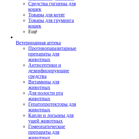
Средства гигиены для
кошек
Товары для котят
Товары для груминга
кошек
Ещё
Ветеринарная аптека
Противопаразитарные
препараты для
животных
Антисептики и
дезинфицирующие
средства
Витамины для
животных
Для полости рта
животных
Гепатопротекторы для
животных
Капли и лосьоны для
ушей животных
Гомеопатические
препараты для
животных