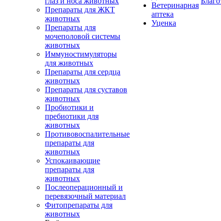
глаз и носа животных
Благо
Ветеринарная
Препараты для ЖКТ
аптека
животных
Уценка
Препараты для
мочеполовой системы
животных
Иммуностимуляторы
для животных
Препараты для сердца
животных
Препараты для суставов
животных
Пробиотики и
пребиотики для
животных
Противовоспалительные
препараты для
животных
Успокаивающие
препараты для
животных
Послеоперационный и
перевязочный материал
Фитопрепараты для
животных