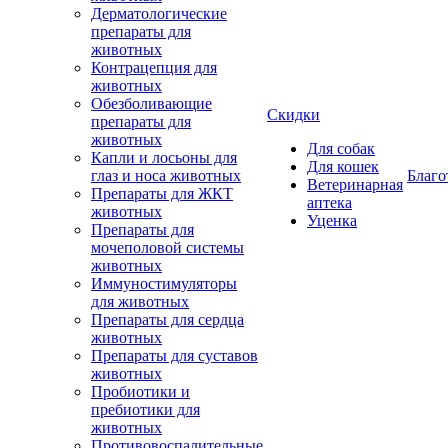
Дерматологические
препараты для
животных
Контрацепция для
животных
Обезболивающие
Скидки
препараты для
животных
Для собак
Капли и лосьоны для
Для кошек
глаз и носа животных
Благо
Ветеринарная
Препараты для ЖКТ
аптека
животных
Уценка
Препараты для
мочеполовой системы
животных
Иммуностимуляторы
для животных
Препараты для сердца
животных
Препараты для суставов
животных
Пробиотики и
пребиотики для
животных
Противовоспалительные