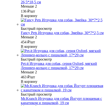
26,5*18,5 см
Меньше 2
136
₽
/шт
В корзину
Быстрый просмотр
Fancy Pets Игрушка для собак, Змейка, 30*7*2,5 см
Меньше 2
454
₽
/шт
В корзину
Быстрый просмотр
Pet-it Игрушка для собак, серия Oxford, мягкий
Ленивец-кольцо с пищалкой, 17*29 см
Меньше 2
463
₽
/шт
В корзину
Быстрый просмотр
Mr.Kranch Игрушка для собак Йогурт плюшевая с
канатиком и пищалкой, 19 см