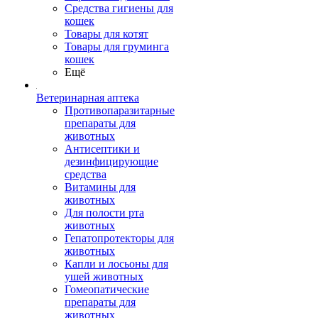
Средства гигиены для
кошек
Товары для котят
Товары для груминга
кошек
Ещё
Ветеринарная аптека
Противопаразитарные
препараты для
животных
Антисептики и
дезинфицирующие
средства
Витамины для
животных
Для полости рта
животных
Гепатопротекторы для
животных
Капли и лосьоны для
ушей животных
Гомеопатические
препараты для
животных