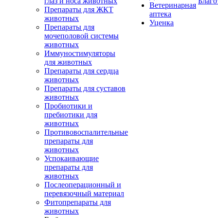
глаз и носа животных
Благо
Ветеринарная
Препараты для ЖКТ
аптека
животных
Уценка
Препараты для
мочеполовой системы
животных
Иммуностимуляторы
для животных
Препараты для сердца
животных
Препараты для суставов
животных
Пробиотики и
пребиотики для
животных
Противовоспалительные
препараты для
животных
Успокаивающие
препараты для
животных
Послеоперационный и
перевязочный материал
Фитопрепараты для
животных