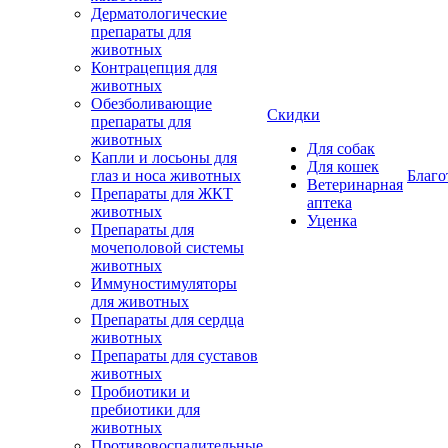
Дерматологические
препараты для
животных
Контрацепция для
животных
Обезболивающие
Скидки
препараты для
животных
Для собак
Капли и лосьоны для
Для кошек
глаз и носа животных
Благо
Ветеринарная
Препараты для ЖКТ
аптека
животных
Уценка
Препараты для
мочеполовой системы
животных
Иммуностимуляторы
для животных
Препараты для сердца
животных
Препараты для суставов
животных
Пробиотики и
пребиотики для
животных
Противовоспалительные