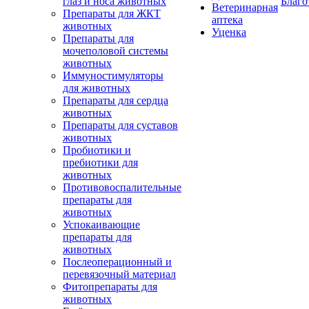
глаз и носа животных
Благо
Ветеринарная
Препараты для ЖКТ
аптека
животных
Уценка
Препараты для
мочеполовой системы
животных
Иммуностимуляторы
для животных
Препараты для сердца
животных
Препараты для суставов
животных
Пробиотики и
пребиотики для
животных
Противовоспалительные
препараты для
животных
Успокаивающие
препараты для
животных
Послеоперационный и
перевязочный материал
Фитопрепараты для
животных