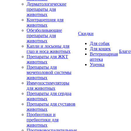
Дерматологические
препараты для
животных
Контрацепция для
животных
Обезболивающие
Скидки
препараты для
животных
Для собак
Капли и лосьоны для
Для кошек
глаз и носа животных
Благо
Ветеринарная
Препараты для ЖКТ
аптека
животных
Уценка
Препараты для
мочеполовой системы
животных
Иммуностимуляторы
для животных
Препараты для сердца
животных
Препараты для суставов
животных
Пробиотики и
пребиотики для
животных
Противовоспалительные