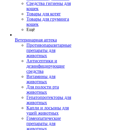
Средства гигиены для
кошек
Товары для котят
Товары для груминга
кошек
Ещё
Ветеринарная аптека
Противопаразитарные
препараты для
животных
Антисептики и
дезинфицирующие
средства
Витамины для
животных
Для полости рта
животных
Гепатопротекторы для
животных
Капли и лосьоны для
ушей животных
Гомеопатические
препараты для
животных