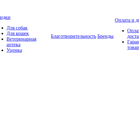
идки
Оплата и д
Для собак
Опла
Для кошек
Благотворительность
Бренды
доста
Ветеринарная
Гаран
аптека
товар
Уценка