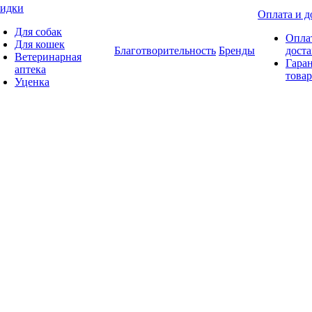
идки
Оплата и д
Для собак
Опла
Для кошек
Благотворительность
Бренды
доста
Ветеринарная
Гаран
аптека
товар
Уценка