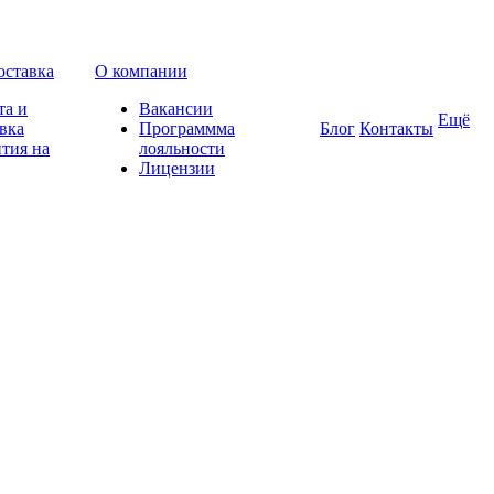
оставка
О компании
та и
Вакансии
Ещё
вка
Программма
Блог
Контакты
тия на
лояльности
Лицензии