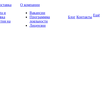
оставка
О компании
та и
Вакансии
Ещё
вка
Программма
Блог
Контакты
тия на
лояльности
Лицензии