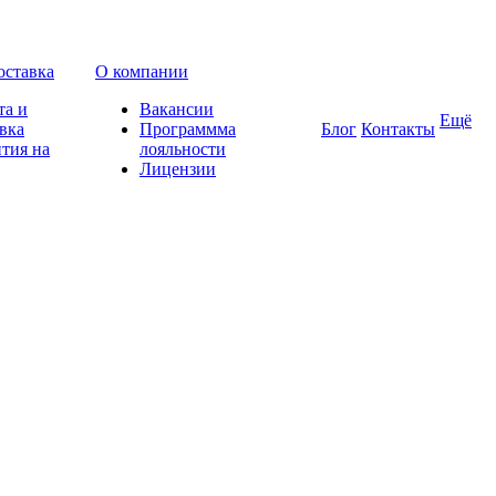
оставка
О компании
та и
Вакансии
Ещё
вка
Программма
Блог
Контакты
тия на
лояльности
Лицензии