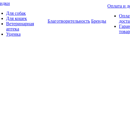
идки
Оплата и д
Для собак
Опла
Для кошек
Благотворительность
Бренды
доста
Ветеринарная
Гаран
аптека
товар
Уценка