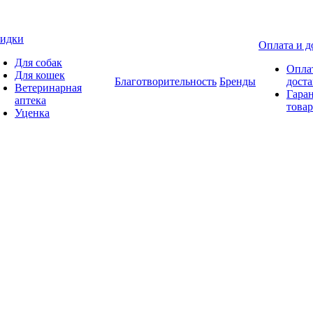
идки
Оплата и д
Для собак
Опла
Для кошек
Благотворительность
Бренды
доста
Ветеринарная
Гаран
аптека
товар
Уценка