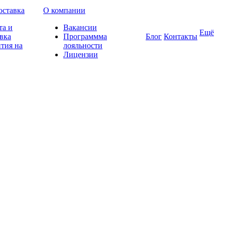
оставка
О компании
та и
Вакансии
Ещё
вка
Программма
Блог
Контакты
тия на
лояльности
Лицензии