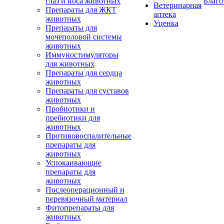
глаз и носа животных
Благо
Ветеринарная
Препараты для ЖКТ
аптека
животных
Уценка
Препараты для
мочеполовой системы
животных
Иммуностимуляторы
для животных
Препараты для сердца
животных
Препараты для суставов
животных
Пробиотики и
пребиотики для
животных
Противовоспалительные
препараты для
животных
Успокаивающие
препараты для
животных
Послеоперационный и
перевязочный материал
Фитопрепараты для
животных