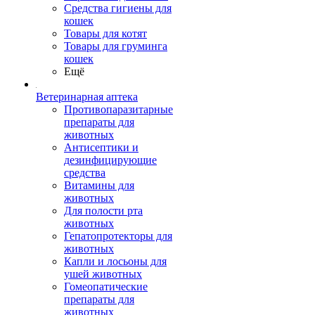
Средства гигиены для
кошек
Товары для котят
Товары для груминга
кошек
Ещё
Ветеринарная аптека
Противопаразитарные
препараты для
животных
Антисептики и
дезинфицирующие
средства
Витамины для
животных
Для полости рта
животных
Гепатопротекторы для
животных
Капли и лосьоны для
ушей животных
Гомеопатические
препараты для
животных