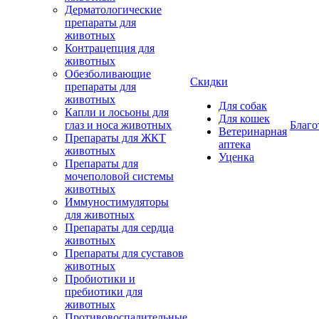
Дерматологические
препараты для
животных
Контрацепция для
животных
Обезболивающие
Скидки
препараты для
животных
Для собак
Капли и лосьоны для
Для кошек
глаз и носа животных
Благо
Ветеринарная
Препараты для ЖКТ
аптека
животных
Уценка
Препараты для
мочеполовой системы
животных
Иммуностимуляторы
для животных
Препараты для сердца
животных
Препараты для суставов
животных
Пробиотики и
пребиотики для
животных
Противовоспалительные