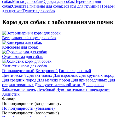
собак
Миски для собак
Одежда для собак
Переноски для
собак
Средства гигиены для собак
Товары для груминга
Товары
для щенков
Туалеты для собак
Корм для собак с заболеваниями почек
Ветеринарный корм для собак
Консервы для собак
Сухие корма для собак
Холистик корм для собак
Гипоаллергенный
Беззерновой
Гипоаллергенный
Диетический
Для активных
Для взрослых
Для крупных пород
Для средних пород
Для мелких пород
Для привередливых
Для
стерилизованных
Для чувствительной кожи
Для щенков
Заболевание почек
Лечебный
Чувствительное пищеварение
Холистик
Фильтр
По популярности (возрастание)
По популярности (убывание)
По популярности (возрастание)