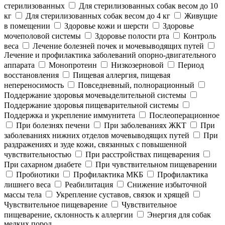
стерилизованных
Для стерилизованных собак весом до 10
кг
Для стерилизованных собак весом до 4 кг
Живущие
в помещении
Здоровье кожи и шерсти
Здоровье
мочеполовой системы
Здоровье полости рта
Контроль
веса
Лечение болезней почек и мочевыводящих путей
Лечение и профилактика заболеваний опорно-двигательного
аппарата
Монопротеин
Низкозерновой
Период
восстановления
Пищевая аллергия, пищевая
непереносимость
Повседневный, полнорационный
Поддержание здоровья мочевыделительной системы
Поддержание здоровья пищеварительной системы
Поддержка и укрепление иммунитета
Послеоперационное
При болезнях печени
При заболеваниях ЖКТ
При
заболеваниях нижних отделов мочевыводящих путей
При
раздражениях и зуде кожи, связанных с повышенной
чувствительностью
При расстройствах пищеварения
При сахарном диабете
При чувствительном пищеварении
Пробиотики
Профилактика МКБ
Профилактика
лишнего веса
Реабилитация
Снижение избыточной
массы тела
Укрепление суставов, связок и хрящей
Чувствительное пищеварение
Чувствительное
пищеварение, склонность к аллергии
Энергия для собак
мелких пород