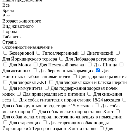
Все
Бренд
Вес
Возраст животного
Вид животного
Порода
Габариты
Страна
Особенности/назначение
Беззерновой
Гипоаллергенный
Диетический
Для Йоркширского терьера
Для Лабрадора ретривера
Для Мопса
Для Немецкой овчарки
Для Шпица
Для активных
Для беременных/кормящих
Для
животных с заболеваниями почек
Для здорового развития
Для здоровья ЖКТ
Для здоровья кожи и блеска шерсти
Для иммунитета
Для поддержания здоровья почек
кошек
Для привередливых в питании
Для снижения
веса
Для собак гигантских пород старше 18/24 месяцев
Для собак крупных пород старше 15 месяцев
Для собак
мелких пород
Для собак мелких пород старше 8 лет
Для собак мелких пород, постоянно живущих в помещении
Для стареющих
Для стареющих собак породы
Йоркширский Терьер в возрасте 8 лет и старше
Для