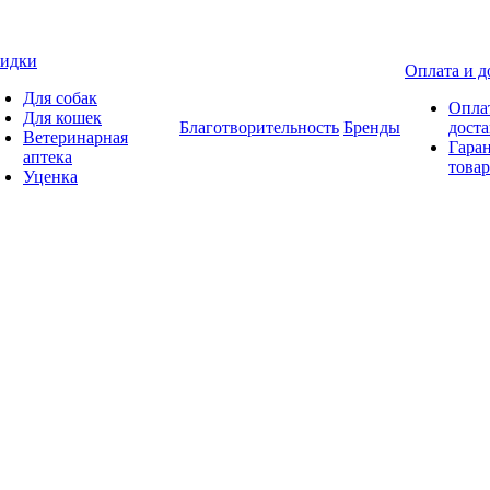
идки
Оплата и д
Для собак
Опла
Для кошек
Благотворительность
Бренды
доста
Ветеринарная
Гаран
аптека
товар
Уценка