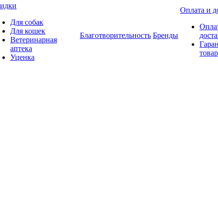
идки
Оплата и д
Для собак
Опла
Для кошек
Благотворительность
Бренды
доста
Ветеринарная
Гаран
аптека
товар
Уценка