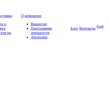
оставка
О компании
та и
Вакансии
Ещё
вка
Программма
Блог
Контакты
тия на
лояльности
Лицензии