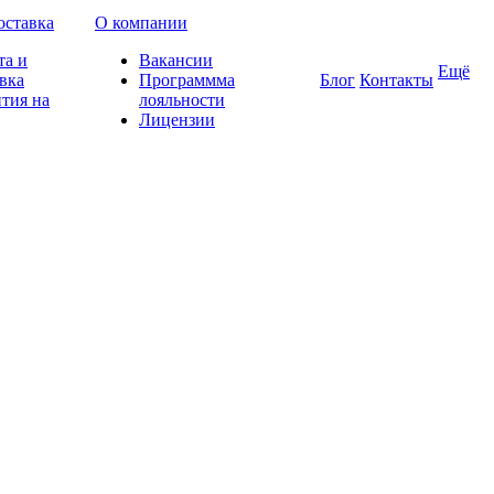
оставка
О компании
та и
Вакансии
Ещё
вка
Программма
Блог
Контакты
тия на
лояльности
Лицензии