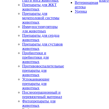
глаз и носа животных
Благо
Ветеринарная
Препараты для ЖКТ
аптека
животных
Уценка
Препараты для
мочеполовой системы
животных
Иммуностимуляторы
для животных
Препараты для сердца
животных
Препараты для суставов
животных
Пробиотики и
пребиотики для
животных
Противовоспалительные
препараты для
животных
Успокаивающие
препараты для
животных
Послеоперационный и
перевязочный материал
Фитопрепараты для
животных