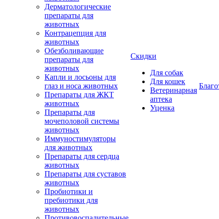
Дерматологические
препараты для
животных
Контрацепция для
животных
Обезболивающие
Скидки
препараты для
животных
Для собак
Капли и лосьоны для
Для кошек
глаз и носа животных
Благо
Ветеринарная
Препараты для ЖКТ
аптека
животных
Уценка
Препараты для
мочеполовой системы
животных
Иммуностимуляторы
для животных
Препараты для сердца
животных
Препараты для суставов
животных
Пробиотики и
пребиотики для
животных
Противовоспалительные