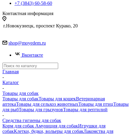
+7 (3843) 60-58-60
Контактная информация
г.Новокузнецк, проспект Курако, 20
shop@moyedem.ru
Вконтакте
Главная
-
Каталог
-
Товары для собак
Товары для собак
Товары для кошек
Ветеринарная
аптека
Товары для сельхоз животных
Товары для птиц
Товары
для рыб
Товары для грызунов
Товары для рептилий
-
Средства гигиены для собак
Корм для собак
Амуниция для собак
Игрушки для
собак
Клетки, будки, вольеры для собак
Лакомства для