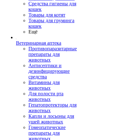
Средства гигиены для
кошек
Товары для котят
Товары для груминга
кошек
Ещё
Ветеринарная аптека
Противопаразитарные
препараты для
животных
Антисептики и
дезинфицирующие
средства
Витамины для
животных
Для полости рта
животных
Гепатопротекторы для
животных
Капли и лосьоны для
ушей животных
Гомеопатические
препараты для
животных