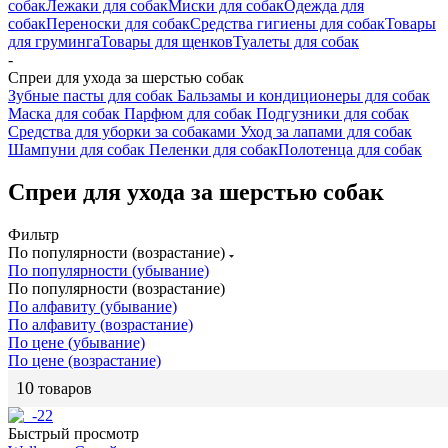
собак
Лежаки для собак
Миски для собак
Одежда для
собак
Переноски для собак
Средства гигиены для собак
Товары
для груминга
Товары для щенков
Туалеты для собак
-
Спреи для ухода за шерстью собак
Зубные пасты для собак
Бальзамы и кондиционеры для собак
Маска для собак
Парфюм для собак
Подгузники для собак
Средства для уборки за собаками
Уход за лапами для собак
Шампуни для собак
Пеленки для собак
Полотенца для собак
Спреи для ухода за шерстью собак
Фильтр
По популярности (возрастание)
По популярности (убывание)
По популярности (возрастание)
По алфавиту (убывание)
По алфавиту (возрастание)
По цене (убывание)
По цене (возрастание)
10
товаров
Быстрый просмотр