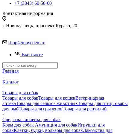
+7 (3843) 60-58-60
Контактная информация
г.Новокузнецк, проспект Курако, 20
shop@moyedem.ru
Вконтакте
Главная
-
Каталог
-
Товары для собак
Товары для собак
Товары для кошек
Ветеринарная
аптека
Товары для сельхоз животных
Товары для птиц
Товары
для рыб
Товары для грызунов
Товары для рептилий
-
Средства гигиены для собак
Корм для собак
Амуниция для собак
Игрушки для
собак
Клетки, будки, вольеры для собак
Лакомства для