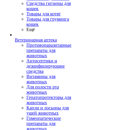
Средства гигиены для
кошек
Товары для котят
Товары для груминга
кошек
Ещё
Ветеринарная аптека
Противопаразитарные
препараты для
животных
Антисептики и
дезинфицирующие
средства
Витамины для
животных
Для полости рта
животных
Гепатопротекторы для
животных
Капли и лосьоны для
ушей животных
Гомеопатические
препараты для
животных