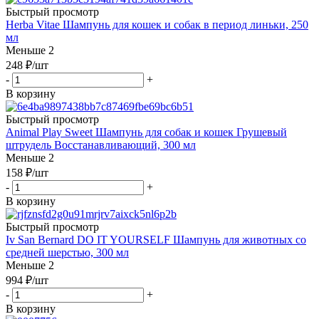
Быстрый просмотр
Herba Vitae Шампунь для кошек и собак в период линьки, 250
мл
Меньше 2
248
₽
/шт
-
+
В корзину
Быстрый просмотр
Animal Play Sweet Шампунь для собак и кошек Грушевый
штрудель Восстанавливающий, 300 мл
Меньше 2
158
₽
/шт
-
+
В корзину
Быстрый просмотр
Iv San Bernard DO IT YOURSELF Шампунь для животных со
средней шерстью, 300 мл
Меньше 2
994
₽
/шт
-
+
В корзину