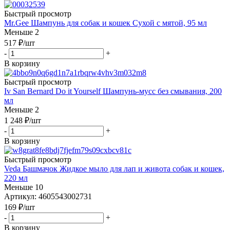
Быстрый просмотр
Mr.Gee Шампунь для собак и кошек Сухой с мятой, 95 мл
Меньше 2
517
₽
/шт
-
+
В корзину
Быстрый просмотр
Iv San Bernard Do it Yourself Шампунь-мусс без смывания, 200
мл
Меньше 2
1 248
₽
/шт
-
+
В корзину
Быстрый просмотр
Veda Башмачок Жидкое мыло для лап и живота собак и кошек,
220 мл
Меньше 10
Артикул: 4605543002731
169
₽
/шт
-
+
В корзину