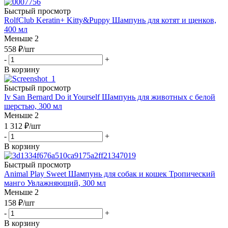
Быстрый просмотр
RolfClub Keratin+ Kitty&Puppy Шампунь для котят и щенков,
400 мл
Меньше 2
558
₽
/шт
-
+
В корзину
Быстрый просмотр
Iv San Bernard Do it Yourself Шампунь для животных с белой
шерстью, 300 мл
Меньше 2
1 312
₽
/шт
-
+
В корзину
Быстрый просмотр
Animal Play Sweet Шампунь для собак и кошек Тропический
манго Увлажняющий, 300 мл
Меньше 2
158
₽
/шт
-
+
В корзину