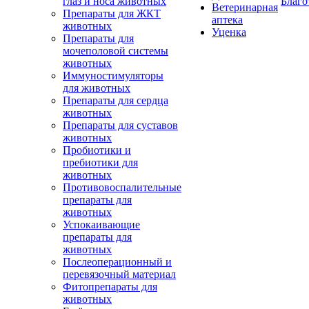
глаз и носа животных
Благо
Ветеринарная
Препараты для ЖКТ
аптека
животных
Уценка
Препараты для
мочеполовой системы
животных
Иммуностимуляторы
для животных
Препараты для сердца
животных
Препараты для суставов
животных
Пробиотики и
пребиотики для
животных
Противовоспалительные
препараты для
животных
Успокаивающие
препараты для
животных
Послеоперационный и
перевязочный материал
Фитопрепараты для
животных