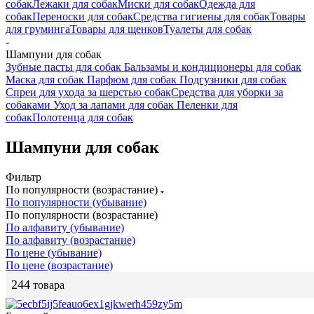
собак
Лежаки для собак
Миски для собак
Одежда для
собак
Переноски для собак
Средства гигиены для собак
Товары
для груминга
Товары для щенков
Туалеты для собак
-
Шампуни для собак
Зубные пасты для собак
Бальзамы и кондиционеры для собак
Маска для собак
Парфюм для собак
Подгузники для собак
Спреи для ухода за шерстью собак
Средства для уборки за
собаками
Уход за лапами для собак
Пеленки для
собак
Полотенца для собак
Шампуни для собак
Фильтр
По популярности (возрастание)
По популярности (убывание)
По популярности (возрастание)
По алфавиту (убывание)
По алфавиту (возрастание)
По цене (убывание)
По цене (возрастание)
244
товара