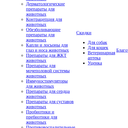
Дерматологические
препараты для
животных
Контрацепция для
животных
Обезболивающие
Скидки
препараты для
животных
Для собак
Капли и лосьоны для
Для кошек
глаз и носа животных
Благо
Ветеринарная
Препараты для ЖКТ
аптека
животных
Уценка
Препараты для
мочеполовой системы
животных
Иммуностимуляторы
для животных
Препараты для сердца
животных
Препараты для суставов
животных
Пробиотики и
пребиотики для
животных
Противовоспалительные