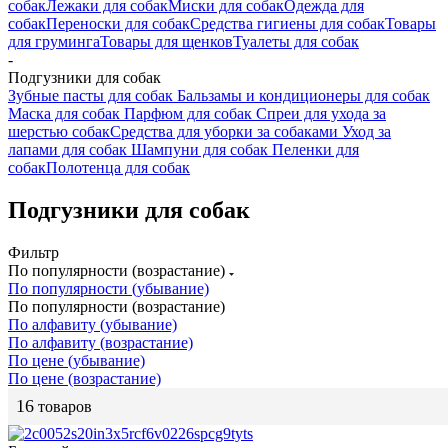
собак
Лежаки для собак
Миски для собак
Одежда для
собак
Переноски для собак
Средства гигиены для собак
Товары
для груминга
Товары для щенков
Туалеты для собак
-
Подгузники для собак
Зубные пасты для собак
Бальзамы и кондиционеры для собак
Маска для собак
Парфюм для собак
Спреи для ухода за
шерстью собак
Средства для уборки за собаками
Уход за
лапами для собак
Шампуни для собак
Пеленки для
собак
Полотенца для собак
Подгузники для собак
Фильтр
По популярности (возрастание)
По популярности (убывание)
По популярности (возрастание)
По алфавиту (убывание)
По алфавиту (возрастание)
По цене (убывание)
По цене (возрастание)
16
товаров