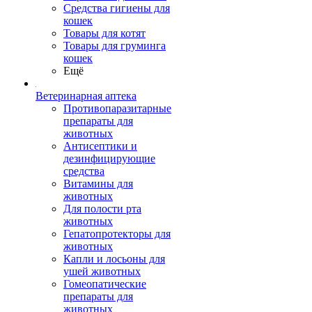
Средства гигиены для
кошек
Товары для котят
Товары для груминга
кошек
Ещё
Ветеринарная аптека
Противопаразитарные
препараты для
животных
Антисептики и
дезинфицирующие
средства
Витамины для
животных
Для полости рта
животных
Гепатопротекторы для
животных
Капли и лосьоны для
ушей животных
Гомеопатические
препараты для
животных