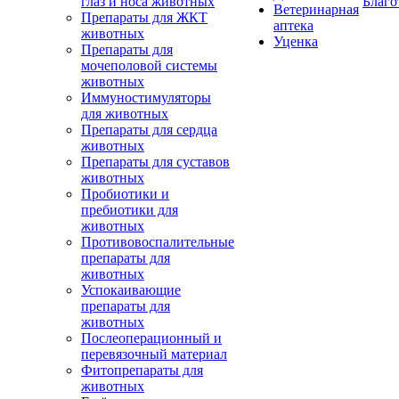
глаз и носа животных
Благо
Ветеринарная
Препараты для ЖКТ
аптека
животных
Уценка
Препараты для
мочеполовой системы
животных
Иммуностимуляторы
для животных
Препараты для сердца
животных
Препараты для суставов
животных
Пробиотики и
пребиотики для
животных
Противовоспалительные
препараты для
животных
Успокаивающие
препараты для
животных
Послеоперационный и
перевязочный материал
Фитопрепараты для
животных