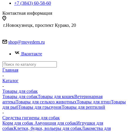
+7 (3843) 60-58-60
Контактная информация
г.Новокузнецк, проспект Курако, 20
shop@moyedem.ru
Вконтакте
Главная
-
Каталог
-
Товары для собак
Товары для собак
Товары для кошек
Ветеринарная
аптека
Товары для сельхоз животных
Товары для птиц
Товары
для рыб
Товары для грызунов
Товары для рептилий
-
Средства гигиены для собак
Корм для собак
Амуниция для собак
Игрушки для
собак
Клетки, будки, вольеры для собак
Лакомства для