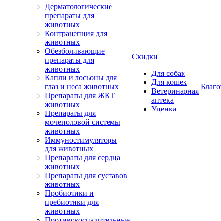
Дерматологические
препараты для
животных
Контрацепция для
животных
Обезболивающие
Скидки
препараты для
животных
Для собак
Капли и лосьоны для
Для кошек
глаз и носа животных
Благо
Ветеринарная
Препараты для ЖКТ
аптека
животных
Уценка
Препараты для
мочеполовой системы
животных
Иммуностимуляторы
для животных
Препараты для сердца
животных
Препараты для суставов
животных
Пробиотики и
пребиотики для
животных
Противовоспалительные