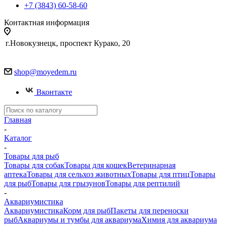
+7 (3843) 60-58-60
Контактная информация
г.Новокузнецк, проспект Курако, 20
shop@moyedem.ru
Вконтакте
Главная
-
Каталог
-
Товары для рыб
Товары для собак
Товары для кошек
Ветеринарная
аптека
Товары для сельхоз животных
Товары для птиц
Товары
для рыб
Товары для грызунов
Товары для рептилий
-
Аквариумистика
Аквариумистика
Корм для рыб
Пакеты для переноски
рыб
Аквариумы и тумбы для аквариума
Химия для аквариума