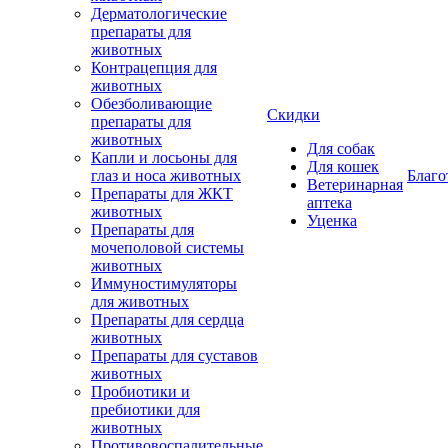
Дерматологические
препараты для
животных
Контрацепция для
животных
Обезболивающие
Скидки
препараты для
животных
Для собак
Капли и лосьоны для
Для кошек
глаз и носа животных
Благо
Ветеринарная
Препараты для ЖКТ
аптека
животных
Уценка
Препараты для
мочеполовой системы
животных
Иммуностимуляторы
для животных
Препараты для сердца
животных
Препараты для суставов
животных
Пробиотики и
пребиотики для
животных
Противовоспалительные