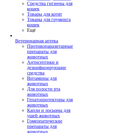
Средства гигиены для
кошек
Товары для котят
Товары для груминга
кошек
Ещё
Ветеринарная аптека
Противопаразитарные
препараты для
животных
Антисептики и
дезинфицирующие
средства
Витамины для
животных
Для полости рта
животных
Гепатопротекторы для
животных
Капли и лосьоны для
ушей животных
Гомеопатические
препараты для
животных