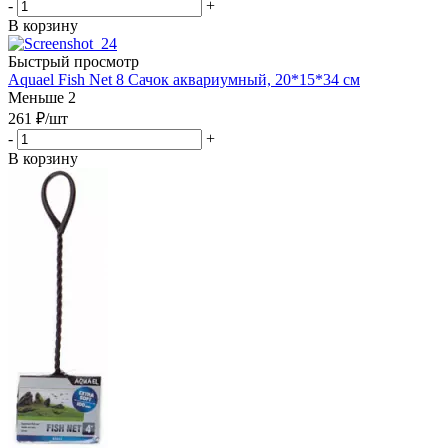
-
+
В корзину
Быстрый просмотр
Aquael Fish Net 8 Сачок аквариумный, 20*15*34 см
Меньше 2
261
₽
/шт
-
+
В корзину