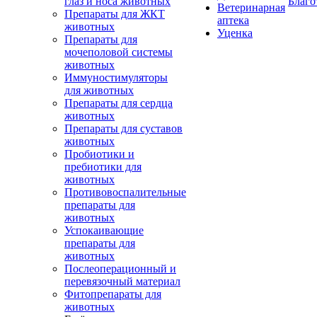
глаз и носа животных
Благо
Ветеринарная
Препараты для ЖКТ
аптека
животных
Уценка
Препараты для
мочеполовой системы
животных
Иммуностимуляторы
для животных
Препараты для сердца
животных
Препараты для суставов
животных
Пробиотики и
пребиотики для
животных
Противовоспалительные
препараты для
животных
Успокаивающие
препараты для
животных
Послеоперационный и
перевязочный материал
Фитопрепараты для
животных