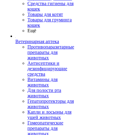
Средства гигиены для
кошек
Товары для котят
Товары для груминга
кошек
Ещё
Ветеринарная аптека
Противопаразитарные
препараты для
животных
Антисептики и
дезинфицирующие
средства
Витамины для
животных
Для полости рта
животных
Гепатопротекторы для
животных
Капли и лосьоны для
ушей животных
Гомеопатические
препараты для
животных