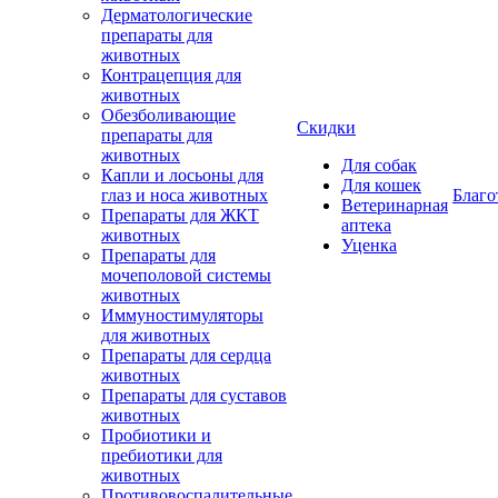
Дерматологические
препараты для
животных
Контрацепция для
животных
Обезболивающие
Скидки
препараты для
животных
Для собак
Капли и лосьоны для
Для кошек
глаз и носа животных
Благо
Ветеринарная
Препараты для ЖКТ
аптека
животных
Уценка
Препараты для
мочеполовой системы
животных
Иммуностимуляторы
для животных
Препараты для сердца
животных
Препараты для суставов
животных
Пробиотики и
пребиотики для
животных
Противовоспалительные