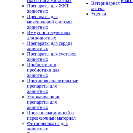
глаз и носа животных
Благо
Ветеринарная
Препараты для ЖКТ
аптека
животных
Уценка
Препараты для
мочеполовой системы
животных
Иммуностимуляторы
для животных
Препараты для сердца
животных
Препараты для суставов
животных
Пробиотики и
пребиотики для
животных
Противовоспалительные
препараты для
животных
Успокаивающие
препараты для
животных
Послеоперационный и
перевязочный материал
Фитопрепараты для
животных