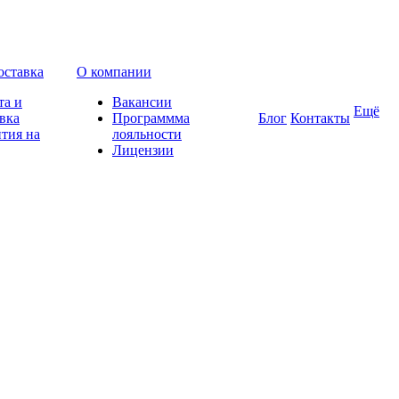
оставка
О компании
та и
Вакансии
Ещё
вка
Программма
Блог
Контакты
тия на
лояльности
Лицензии