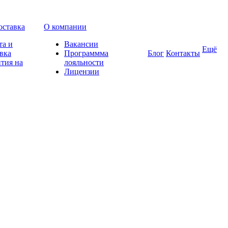
оставка
О компании
та и
Вакансии
Ещё
вка
Программма
Блог
Контакты
тия на
лояльности
Лицензии