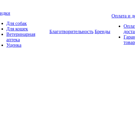
идки
Оплата и д
Для собак
Опла
Для кошек
Благотворительность
Бренды
доста
Ветеринарная
Гаран
аптека
товар
Уценка