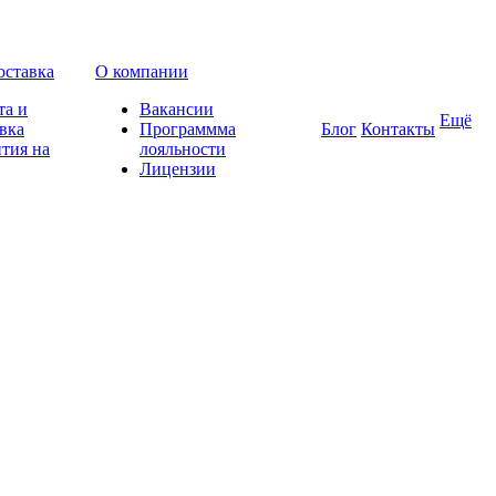
оставка
О компании
та и
Вакансии
Ещё
вка
Программма
Блог
Контакты
тия на
лояльности
Лицензии