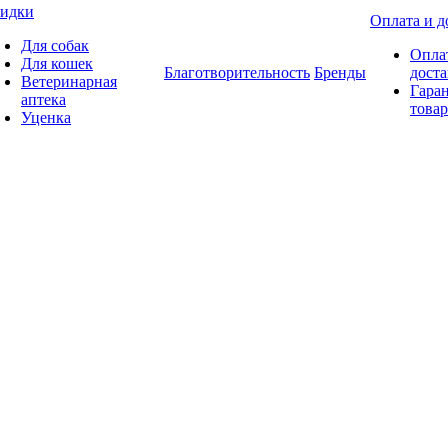
идки
Оплата и д
Для собак
Опла
Для кошек
Благотворительность
Бренды
доста
Ветеринарная
Гаран
аптека
товар
Уценка