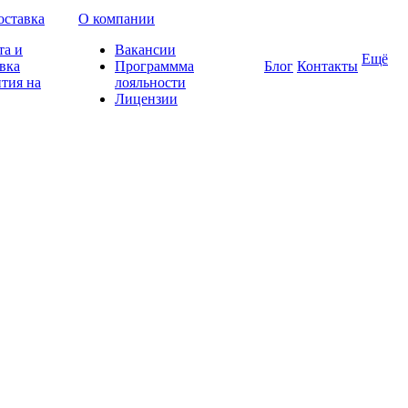
оставка
О компании
та и
Вакансии
Ещё
вка
Программма
Блог
Контакты
тия на
лояльности
Лицензии