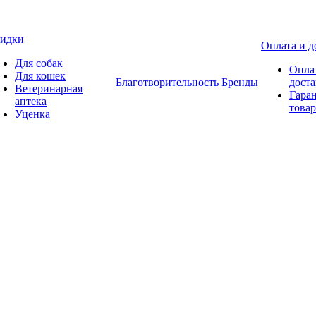
идки
Оплата и д
Для собак
Опла
Для кошек
Благотворительность
Бренды
доста
Ветеринарная
Гаран
аптека
товар
Уценка