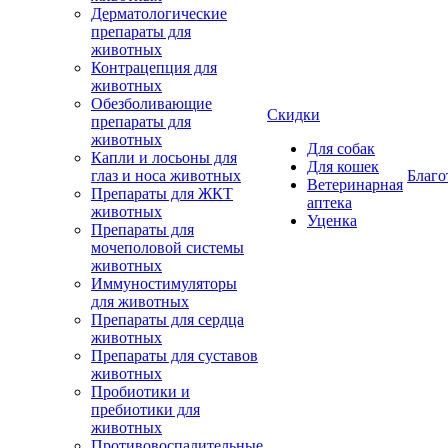
Дерматологические
препараты для
животных
Контрацепция для
животных
Обезболивающие
Скидки
препараты для
животных
Для собак
Капли и лосьоны для
Для кошек
глаз и носа животных
Благо
Ветеринарная
Препараты для ЖКТ
аптека
животных
Уценка
Препараты для
мочеполовой системы
животных
Иммуностимуляторы
для животных
Препараты для сердца
животных
Препараты для суставов
животных
Пробиотики и
пребиотики для
животных
Противовоспалительные