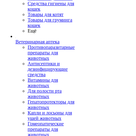
Средства гигиены для
кошек
Товары для котят
Товары для груминга
кошек
Ещё
Ветеринарная аптека
Противопаразитарные
препараты для
животных
Антисептики и
дезинфицирующие
средства
Витамины для
животных
Для полости рта
животных
Гепатопротекторы для
животных
Капли и лосьоны для
ушей животных
Гомеопатические
препараты для
животных