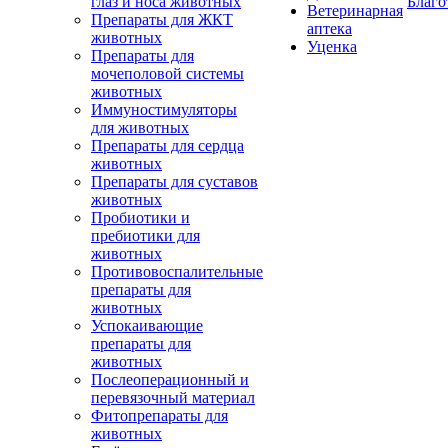
глаз и носа животных
Благо
Ветеринарная
Препараты для ЖКТ
аптека
животных
Уценка
Препараты для
мочеполовой системы
животных
Иммуностимуляторы
для животных
Препараты для сердца
животных
Препараты для суставов
животных
Пробиотики и
пребиотики для
животных
Противовоспалительные
препараты для
животных
Успокаивающие
препараты для
животных
Послеоперационный и
перевязочный материал
Фитопрепараты для
животных