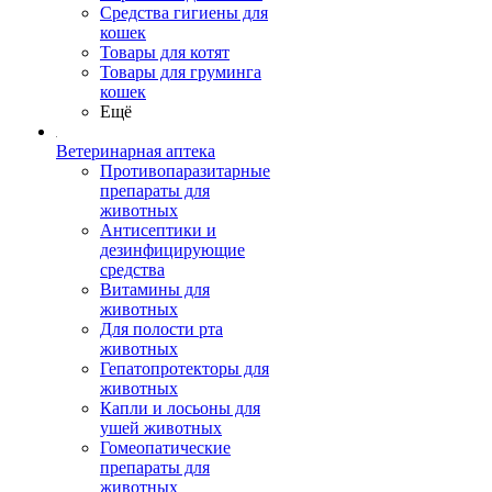
Средства гигиены для
кошек
Товары для котят
Товары для груминга
кошек
Ещё
Ветеринарная аптека
Противопаразитарные
препараты для
животных
Антисептики и
дезинфицирующие
средства
Витамины для
животных
Для полости рта
животных
Гепатопротекторы для
животных
Капли и лосьоны для
ушей животных
Гомеопатические
препараты для
животных