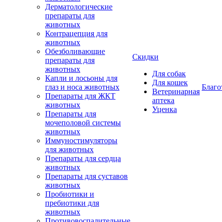
Дерматологические
препараты для
животных
Контрацепция для
животных
Обезболивающие
Скидки
препараты для
животных
Для собак
Капли и лосьоны для
Для кошек
глаз и носа животных
Благо
Ветеринарная
Препараты для ЖКТ
аптека
животных
Уценка
Препараты для
мочеполовой системы
животных
Иммуностимуляторы
для животных
Препараты для сердца
животных
Препараты для суставов
животных
Пробиотики и
пребиотики для
животных
Противовоспалительные