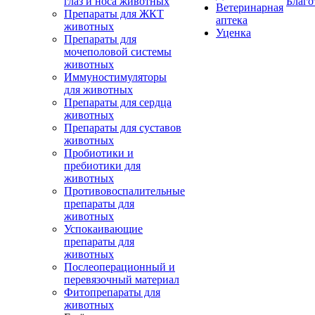
глаз и носа животных
Благо
Ветеринарная
Препараты для ЖКТ
аптека
животных
Уценка
Препараты для
мочеполовой системы
животных
Иммуностимуляторы
для животных
Препараты для сердца
животных
Препараты для суставов
животных
Пробиотики и
пребиотики для
животных
Противовоспалительные
препараты для
животных
Успокаивающие
препараты для
животных
Послеоперационный и
перевязочный материал
Фитопрепараты для
животных