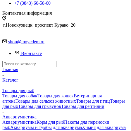
+7 (3843) 60-58-60
Контактная информация
г.Новокузнецк, проспект Курако, 20
shop@moyedem.ru
Вконтакте
Главная
-
Каталог
-
Товары для рыб
Товары для собак
Товары для кошек
Ветеринарная
аптека
Товары для сельхоз животных
Товары для птиц
Товары
для рыб
Товары для грызунов
Товары для рептилий
-
Аквариумистика
Аквариумистика
Корм для рыб
Пакеты для переноски
рыб
Аквариумы и тумбы для аквариума
Химия для аквариума