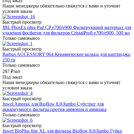
Под заказ
Наши менеджеры обязательно свяжутся с вами и уточнят
условия заказа
Быстрый просмотр
JBL PhosEx ultra Pad CP е700/е900 Фильтрующий материал для
удаления фосфатов для фильтров CristalProfi e700/e900, 500 мл
Только самовывоз
Быстрый просмотр
Barbus ACCESSORY 064 Керамические кольца для картриджа,
250 гр
Только самовывоз
287
₽
/шт
Под заказ
Наши менеджеры обязательно свяжутся с вами и уточнят
условия заказа
Быстрый просмотр
Juwel Amorax для Bioflow 8.0/Jumbo Субстрат для
аквариумного фильтра против аммония и аммиака
Только самовывоз
Быстрый просмотр
Juwel BioPlus fine XL для фильтра Bioflow 8.0/Jumbo Губка