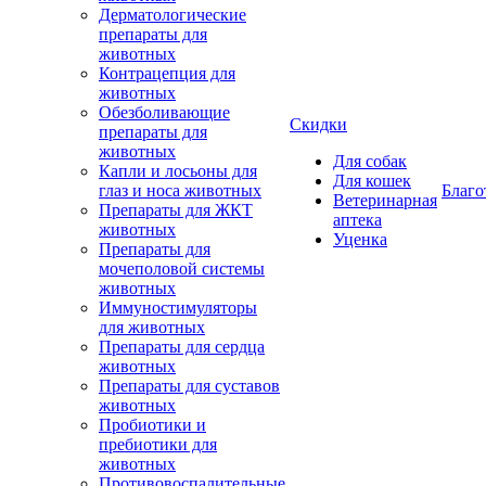
Дерматологические
препараты для
животных
Контрацепция для
животных
Обезболивающие
Скидки
препараты для
животных
Для собак
Капли и лосьоны для
Для кошек
глаз и носа животных
Благо
Ветеринарная
Препараты для ЖКТ
аптека
животных
Уценка
Препараты для
мочеполовой системы
животных
Иммуностимуляторы
для животных
Препараты для сердца
животных
Препараты для суставов
животных
Пробиотики и
пребиотики для
животных
Противовоспалительные