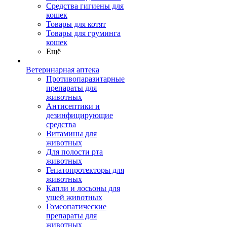
Средства гигиены для
кошек
Товары для котят
Товары для груминга
кошек
Ещё
Ветеринарная аптека
Противопаразитарные
препараты для
животных
Антисептики и
дезинфицирующие
средства
Витамины для
животных
Для полости рта
животных
Гепатопротекторы для
животных
Капли и лосьоны для
ушей животных
Гомеопатические
препараты для
животных