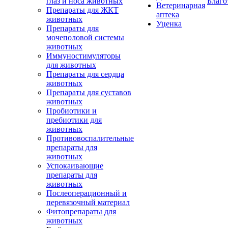
глаз и носа животных
Благо
Ветеринарная
Препараты для ЖКТ
аптека
животных
Уценка
Препараты для
мочеполовой системы
животных
Иммуностимуляторы
для животных
Препараты для сердца
животных
Препараты для суставов
животных
Пробиотики и
пребиотики для
животных
Противовоспалительные
препараты для
животных
Успокаивающие
препараты для
животных
Послеоперационный и
перевязочный материал
Фитопрепараты для
животных