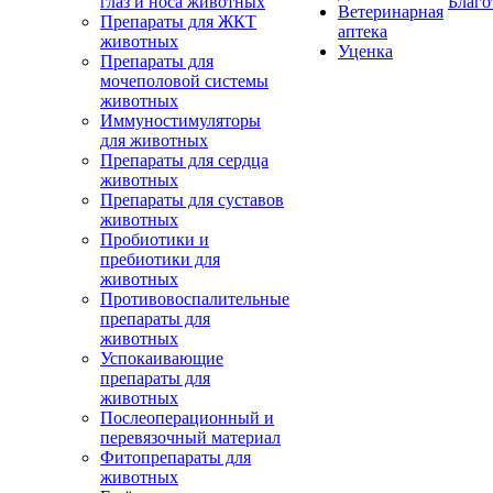
глаз и носа животных
Благо
Ветеринарная
Препараты для ЖКТ
аптека
животных
Уценка
Препараты для
мочеполовой системы
животных
Иммуностимуляторы
для животных
Препараты для сердца
животных
Препараты для суставов
животных
Пробиотики и
пребиотики для
животных
Противовоспалительные
препараты для
животных
Успокаивающие
препараты для
животных
Послеоперационный и
перевязочный материал
Фитопрепараты для
животных