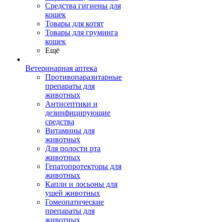
Средства гигиены для
кошек
Товары для котят
Товары для груминга
кошек
Ещё
Ветеринарная аптека
Противопаразитарные
препараты для
животных
Антисептики и
дезинфицирующие
средства
Витамины для
животных
Для полости рта
животных
Гепатопротекторы для
животных
Капли и лосьоны для
ушей животных
Гомеопатические
препараты для
животных