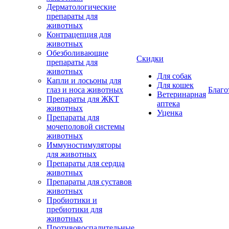
Дерматологические
препараты для
животных
Контрацепция для
животных
Обезболивающие
Скидки
препараты для
животных
Для собак
Капли и лосьоны для
Для кошек
глаз и носа животных
Благо
Ветеринарная
Препараты для ЖКТ
аптека
животных
Уценка
Препараты для
мочеполовой системы
животных
Иммуностимуляторы
для животных
Препараты для сердца
животных
Препараты для суставов
животных
Пробиотики и
пребиотики для
животных
Противовоспалительные