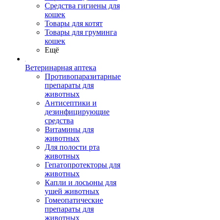
Средства гигиены для
кошек
Товары для котят
Товары для груминга
кошек
Ещё
Ветеринарная аптека
Противопаразитарные
препараты для
животных
Антисептики и
дезинфицирующие
средства
Витамины для
животных
Для полости рта
животных
Гепатопротекторы для
животных
Капли и лосьоны для
ушей животных
Гомеопатические
препараты для
животных