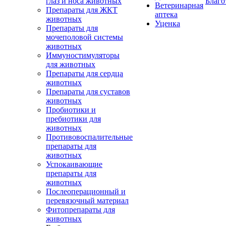
глаз и носа животных
Благо
Ветеринарная
Препараты для ЖКТ
аптека
животных
Уценка
Препараты для
мочеполовой системы
животных
Иммуностимуляторы
для животных
Препараты для сердца
животных
Препараты для суставов
животных
Пробиотики и
пребиотики для
животных
Противовоспалительные
препараты для
животных
Успокаивающие
препараты для
животных
Послеоперационный и
перевязочный материал
Фитопрепараты для
животных