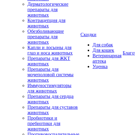
Дерматологические
препараты для
животных
Контрацепция для
животных
Обезболивающие
Скидки
препараты для
животных
Для собак
Капли и лосьоны для
Для кошек
глаз и носа животных
Благо
Ветеринарная
Препараты для ЖКТ
аптека
животных
Уценка
Препараты для
мочеполовой системы
животных
Иммуностимуляторы
для животных
Препараты для сердца
животных
Препараты для суставов
животных
Пробиотики и
пребиотики для
животных
Противовоспалительные