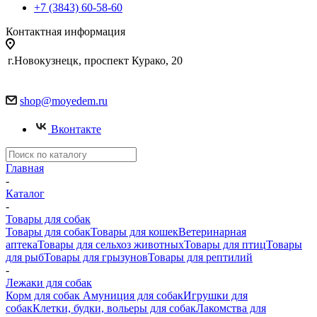
+7 (3843) 60-58-60
Контактная информация
г.Новокузнецк, проспект Курако, 20
shop@moyedem.ru
Вконтакте
Главная
-
Каталог
-
Товары для собак
Товары для собак
Товары для кошек
Ветеринарная
аптека
Товары для сельхоз животных
Товары для птиц
Товары
для рыб
Товары для грызунов
Товары для рептилий
-
Лежаки для собак
Корм для собак
Амуниция для собак
Игрушки для
собак
Клетки, будки, вольеры для собак
Лакомства для