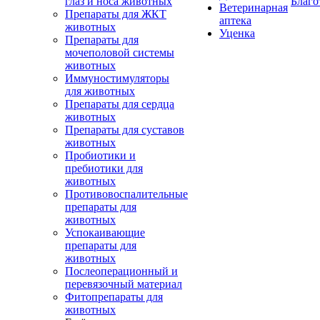
глаз и носа животных
Благо
Ветеринарная
Препараты для ЖКТ
аптека
животных
Уценка
Препараты для
мочеполовой системы
животных
Иммуностимуляторы
для животных
Препараты для сердца
животных
Препараты для суставов
животных
Пробиотики и
пребиотики для
животных
Противовоспалительные
препараты для
животных
Успокаивающие
препараты для
животных
Послеоперационный и
перевязочный материал
Фитопрепараты для
животных