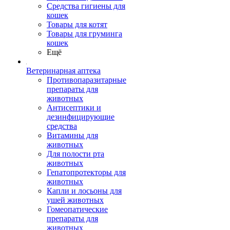
Средства гигиены для
кошек
Товары для котят
Товары для груминга
кошек
Ещё
Ветеринарная аптека
Противопаразитарные
препараты для
животных
Антисептики и
дезинфицирующие
средства
Витамины для
животных
Для полости рта
животных
Гепатопротекторы для
животных
Капли и лосьоны для
ушей животных
Гомеопатические
препараты для
животных