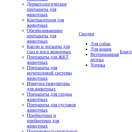
Дерматологические
препараты для
животных
Контрацепция для
животных
Обезболивающие
Скидки
препараты для
животных
Для собак
Капли и лосьоны для
Для кошек
глаз и носа животных
Благо
Ветеринарная
Препараты для ЖКТ
аптека
животных
Уценка
Препараты для
мочеполовой системы
животных
Иммуностимуляторы
для животных
Препараты для сердца
животных
Препараты для суставов
животных
Пробиотики и
пребиотики для
животных
Противовоспалительные