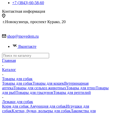
+7 (3843) 60-58-60
Контактная информация
г.Новокузнецк, проспект Курако, 20
shop@moyedem.ru
Вконтакте
Главная
-
Каталог
-
Товары для собак
Товары для собак
Товары для кошек
Ветеринарная
аптека
Товары для сельхоз животных
Товары для птиц
Товары
для рыб
Товары для грызунов
Товары для рептилий
-
Лежаки для собак
Корм для собак
Амуниция для собак
Игрушки для
собак
Клетки, будки, вольеры для собак
Лакомства для