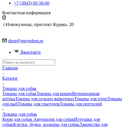
+7 (3843) 60-58-60
Контактная информация
г.Новокузнецк, проспект Курако, 20
shop@moyedem.ru
Вконтакте
Главная
-
Каталог
-
Товары для собак
Товары для собак
Товары для кошек
Ветеринарная
аптека
Товары для сельхоз животных
Товары для птиц
Товары
для рыб
Товары для грызунов
Товары для рептилий
-
Лежаки для собак
Корм для собак
Амуниция для собак
Игрушки для
собак
Клетки, будки, вольеры для собак
Лакомства для