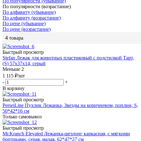
По популярности (убывание)
По популярности (возрастание)
По алфавиту (убывание)
По алфавиту (возрастание)
По цене (убывание)
По цене (возрастание)
4
товара
Быстрый просмотр
Stefan Лежак для животных пластиковый с подстилкой Тарт,
(S) 57х37х14, серый
Меньше 2
1 115
₽
/шт
-
+
В корзину
Быстрый просмотр
PerseiLine Пухлик Лежанка, Звезды на коричневом, поплин, S,
50*42*16 см
Только самовывоз
Быстрый просмотр
Mr.Kranch Elevated Лежанка-шезлонг каркасная, с мягкими
бортиками, серая, малая, 62*47*27 см