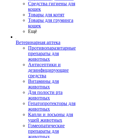
Средства гигиены для
кошек
Товары для котят
Товары для груминга
кошек
Ещё
Ветеринарная аптека
Противопаразитарные
препараты для
животных
Антисептики и
дезинфицирующие
средства
Витамины для
животных
Для полости рта
животных
Гепатопротекторы для
животных
Капли и лосьоны для
ушей животных
Гомеопатические
препараты для
животных