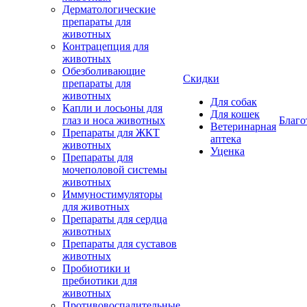
Дерматологические
препараты для
животных
Контрацепция для
животных
Обезболивающие
Скидки
препараты для
животных
Для собак
Капли и лосьоны для
Для кошек
глаз и носа животных
Благо
Ветеринарная
Препараты для ЖКТ
аптека
животных
Уценка
Препараты для
мочеполовой системы
животных
Иммуностимуляторы
для животных
Препараты для сердца
животных
Препараты для суставов
животных
Пробиотики и
пребиотики для
животных
Противовоспалительные