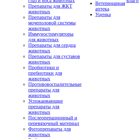
глаз и носа животных
Благо
Ветеринарная
Препараты для ЖКТ
аптека
животных
Уценка
Препараты для
мочеполовой системы
животных
Иммуностимуляторы
для животных
Препараты для сердца
животных
Препараты для суставов
животных
Пробиотики и
пребиотики для
животных
Противовоспалительные
препараты для
животных
Успокаивающие
препараты для
животных
Послеоперационный и
перевязочный материал
Фитопрепараты для
животных