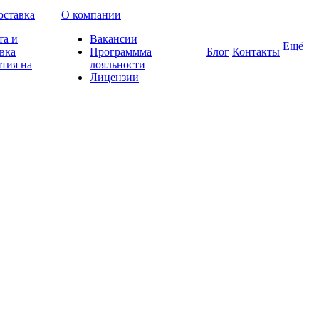
оставка
О компании
та и
Вакансии
Ещё
вка
Программма
Блог
Контакты
тия на
лояльности
Лицензии