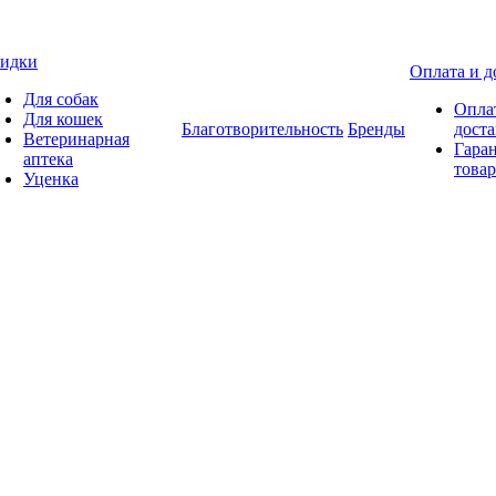
идки
Оплата и д
Для собак
Опла
Для кошек
Благотворительность
Бренды
доста
Ветеринарная
Гаран
аптека
товар
Уценка