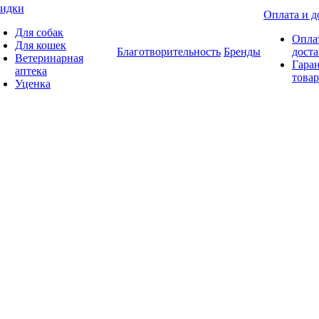
идки
Оплата и д
Для собак
Опла
Для кошек
Благотворительность
Бренды
доста
Ветеринарная
Гаран
аптека
товар
Уценка