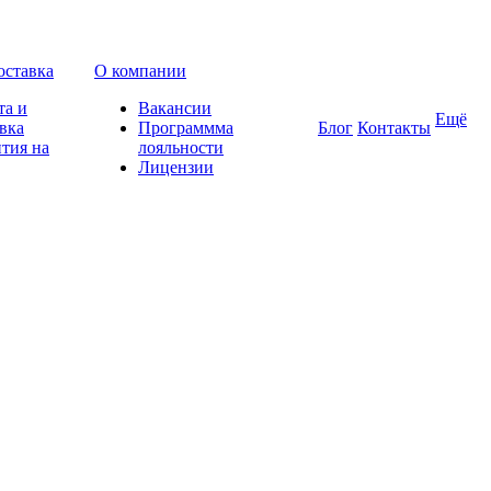
оставка
О компании
та и
Вакансии
Ещё
вка
Программма
Блог
Контакты
тия на
лояльности
Лицензии