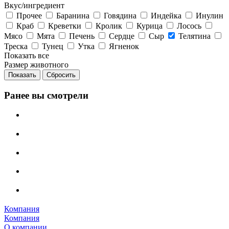
Вкус/ингредиент
Прочее
Баранина
Говядина
Индейка
Инулин
Краб
Креветки
Кролик
Курица
Лосось
Мясо
Мята
Печень
Сердце
Сыр
Телятина
Треска
Тунец
Утка
Ягненок
Показать все
Размер животного
Сбросить
Ранее вы смотрели
Компания
Компания
О компании