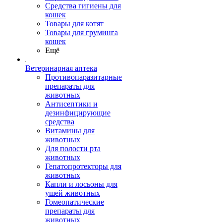
Средства гигиены для
кошек
Товары для котят
Товары для груминга
кошек
Ещё
Ветеринарная аптека
Противопаразитарные
препараты для
животных
Антисептики и
дезинфицирующие
средства
Витамины для
животных
Для полости рта
животных
Гепатопротекторы для
животных
Капли и лосьоны для
ушей животных
Гомеопатические
препараты для
животных