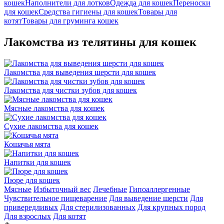
кошек
Наполнители для лотков
Одежда для кошек
Переноски
для кошек
Средства гигиены для кошек
Товары для
котят
Товары для груминга кошек
Лакомства из телятины для кошек
Лакомства для выведения шерсти для кошек
Лакомства для чистки зубов для кошек
Мясные лакомства для кошек
Сухие лакомства для кошек
Кошачья мята
Напитки для кошек
Пюре для кошек
Мясные
Избыточный вес
Лечебные
Гипоаллергенные
Чувствительное пищеварение
Для выведение шерсти
Для
привередливых
Для стерилизованных
Для крупных пород
Для взрослых
Для котят