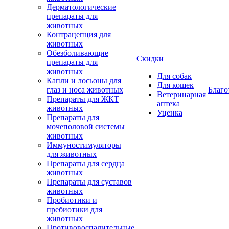
Дерматологические
препараты для
животных
Контрацепция для
животных
Обезболивающие
Скидки
препараты для
животных
Для собак
Капли и лосьоны для
Для кошек
глаз и носа животных
Благо
Ветеринарная
Препараты для ЖКТ
аптека
животных
Уценка
Препараты для
мочеполовой системы
животных
Иммуностимуляторы
для животных
Препараты для сердца
животных
Препараты для суставов
животных
Пробиотики и
пребиотики для
животных
Противовоспалительные