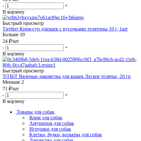
-
+
В корзину
Быстрый просмотр
Титбит Крем-суп д/кошек с кусочками телятины 10 г, 1шт
Больше 10
24
₽
/шт
-
+
В корзину
Быстрый просмотр
TiTBiT Вяленые лакомства для кошек Легкое телячье, 20 гр
Меньше 2
71
₽
/шт
-
+
В корзину
Товары для собак
Корм для собак
Амуниция для собак
Игрушки для собак
Клетки, будки, вольеры для собак
Лакомства для собак