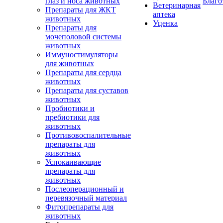
глаз и носа животных
Благо
Ветеринарная
Препараты для ЖКТ
аптека
животных
Уценка
Препараты для
мочеполовой системы
животных
Иммуностимуляторы
для животных
Препараты для сердца
животных
Препараты для суставов
животных
Пробиотики и
пребиотики для
животных
Противовоспалительные
препараты для
животных
Успокаивающие
препараты для
животных
Послеоперационный и
перевязочный материал
Фитопрепараты для
животных