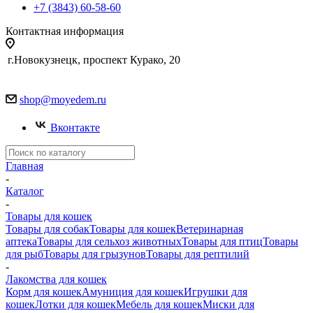
+7 (3843) 60-58-60
Контактная информация
г.Новокузнецк, проспект Курако, 20
shop@moyedem.ru
Вконтакте
Главная
-
Каталог
-
Товары для кошек
Товары для собак
Товары для кошек
Ветеринарная
аптека
Товары для сельхоз животных
Товары для птиц
Товары
для рыб
Товары для грызунов
Товары для рептилий
-
Лакомства для кошек
Корм для кошек
Амуниция для кошек
Игрушки для
кошек
Лотки для кошек
Мебель для кошек
Миски для