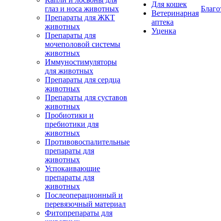
Для кошек
глаз и носа животных
Благо
Ветеринарная
Препараты для ЖКТ
аптека
животных
Уценка
Препараты для
мочеполовой системы
животных
Иммуностимуляторы
для животных
Препараты для сердца
животных
Препараты для суставов
животных
Пробиотики и
пребиотики для
животных
Противовоспалительные
препараты для
животных
Успокаивающие
препараты для
животных
Послеоперационный и
перевязочный материал
Фитопрепараты для