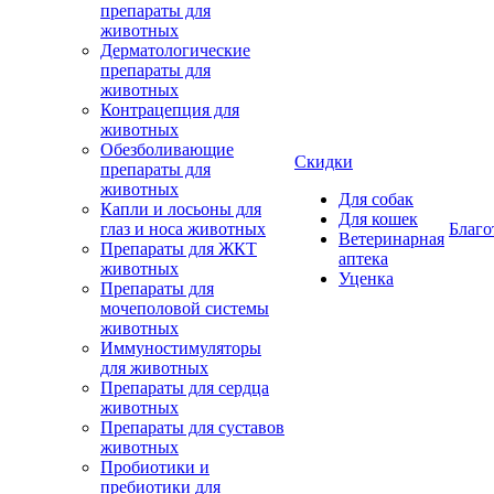
препараты для
животных
Дерматологические
препараты для
животных
Контрацепция для
животных
Обезболивающие
Скидки
препараты для
животных
Для собак
Капли и лосьоны для
Для кошек
глаз и носа животных
Благо
Ветеринарная
Препараты для ЖКТ
аптека
животных
Уценка
Препараты для
мочеполовой системы
животных
Иммуностимуляторы
для животных
Препараты для сердца
животных
Препараты для суставов
животных
Пробиотики и
пребиотики для