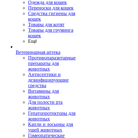
Одежда для кошек
Переноски для кошек
Средства гигиены для
кошек
Товары для котят
Товары для груминга
кошек
Ещё
Ветеринарная аптека
Противопаразитарные
препараты для
животных
Антисептики и
дезинфицирующие
средства
Витамины для
животных
Для полости рта
животных
Гепатопротекторы для
животных
Капли и лосьоны для
ушей животных
Гомеопатические