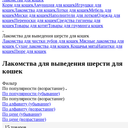
Корм для кошек
Амуниция для кошек
Игрушки для
кошек
Лакомства для кошек
Лотки для кошек
Мебель для
кошек
Миски для кошек
Наполнители для лотков
Одежда для
кошек
Переноски для кошек
Средства гигиены для
кошек
Товары для котят
Товары для груминга кошек
-
Лакомства для выведения шерсти для кошек
Лакомства для чистки зубов для кошек
Мясные лакомства для
кошек
Сухие лакомства для кошек
Кошачья мята
Напитки для
кошек
Пюре для кошек
Лакомства для выведения шерсти для
кошек
Фильтр
По популярности (возрастание)
По популярности (убывание)
По популярности (возрастание)
По алфавиту (убывание)
По алфавиту (возрастание)
По цене (убывание)
По цене (возрастание)
15
товаров