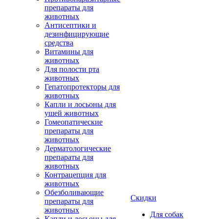
препараты для
животных
Антисептики и
дезинфицирующие
средства
Витамины для
животных
Для полости рта
животных
Гепатопротекторы для
животных
Капли и лосьоны для
ушей животных
Гомеопатические
препараты для
животных
Дерматологические
препараты для
животных
Контрацепция для
животных
Обезболивающие
Скидки
препараты для
животных
Для собак
Капли и лосьоны для