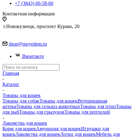
+7 (3843) 60-58-60
Контактная информация
г.Новокузнецк, проспект Курако, 20
shop@moyedem.ru
Вконтакте
Главная
-
Каталог
-
Товары для кошек
Товары для собак
Товары для кошек
Ветеринарная
аптека
Товары для сельхоз животных
Товары для птиц
Товары
для рыб
Товары для грызунов
Товары для рептилий
-
Лакомства для кошек
Корм для кошек
Амуниция для кошек
Игрушки для
кошек
Лакомства для кошек
Лотки для кошек
Мебель для