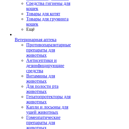
Средства гигиены для
кошек
Товары для котят
Товары для груминга
кошек
Ещё
Ветеринарная аптека
Противопаразитарные
препараты для
животных
Антисептики и
дезинфицирующие
средства
Витамины для
животных
Для полости рта
животных
Гепатопротекторы для
животных
Капли и лосьоны для
ушей животных
Гомеопатические
препараты для
животных