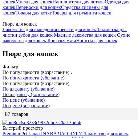
кошек
Миски для кошек
Наполнители для лотков
Одежда для
кошек
Переноски для кошек
Средства гигиены для
кошек
Товары для котят
Товары для груминга кошек
-
Пюре для кошек
Лакомства для выведения шерсти для кошек
Лакомства для
чистки зубов для кошек
Мясные лакомства для кошек
Сухие
лакомства для кошек
Кошачья мята
Напитки для кошек
Пюре для кошек
Фильтр
По популярности (возрастание)
По популярности (убывание)
По популярности (возрастание)
По алфавиту (убывание)
По алфавиту (возрастание)
По цене (убывание)
По цене (возрастание)
87
товаров
Быстрый просмотр
Premium Pet Japan INABA ЧАО ЧУРУ Лакомство для кошек,