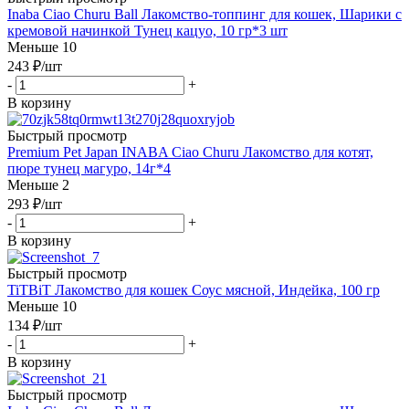
Inaba Ciao Churu Ball Лакомство-топпинг для кошек, Шарики с
кремовой начинкой Тунец кацуо, 10 гр*3 шт
Меньше 10
243
₽
/шт
-
+
В корзину
Быстрый просмотр
Premium Pet Japan INABA Ciao Churu Лакомство для котят,
пюре тунец магуро, 14г*4
Меньше 2
293
₽
/шт
-
+
В корзину
Быстрый просмотр
TiTBiT Лакомство для кошек Соус мясной, Индейка, 100 гр
Меньше 10
134
₽
/шт
-
+
В корзину
Быстрый просмотр