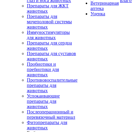
глаз и носа животных
Благо
Ветеринарная
Препараты для ЖКТ
аптека
животных
Уценка
Препараты для
мочеполовой системы
животных
Иммуностимуляторы
для животных
Препараты для сердца
животных
Препараты для суставов
животных
Пробиотики и
пребиотики для
животных
Противовоспалительные
препараты для
животных
Успокаивающие
препараты для
животных
Послеоперационный и
перевязочный материал
Фитопрепараты для
животных