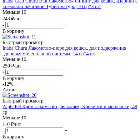
Inaba Ciao Churu Ball Лакомство-топпинг для кошек, Шарики с
кремовой начинкой Тунец магуро, 10 гр*3 шт
Меньше 10
243
₽
/шт
-
+
В корзину
Быстрый просмотр
Inaba Churu Лакомство-пюре для кошек, для поддержания
здоровья мочеполовой системы, 14 гр*4 шт
Меньше 10
250
₽
/шт
-
+
В корзину
-12%
Акция
Быстрый просмотр
AlphaPet Крем-лакомство для кошек, Креветки и моллюски, 48
гр
Меньше 10
110
₽
/шт
-
+
В корзину