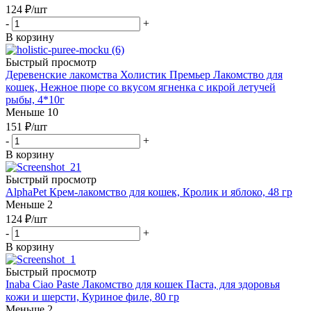
124
₽
/шт
-
+
В корзину
Быстрый просмотр
Деревенские лакомства Холистик Премьер Лакомство для
кошек, Нежное пюре со вкусом ягненка с икрой летучей
рыбы, 4*10г
Меньше 10
151
₽
/шт
-
+
В корзину
Быстрый просмотр
AlphaPet Крем-лакомство для кошек, Кролик и яблоко, 48 гр
Меньше 2
124
₽
/шт
-
+
В корзину
Быстрый просмотр
Inaba Ciao Paste Лакомство для кошек Паста, для здоровья
кожи и шерсти, Куриное филе, 80 гр
Меньше 2