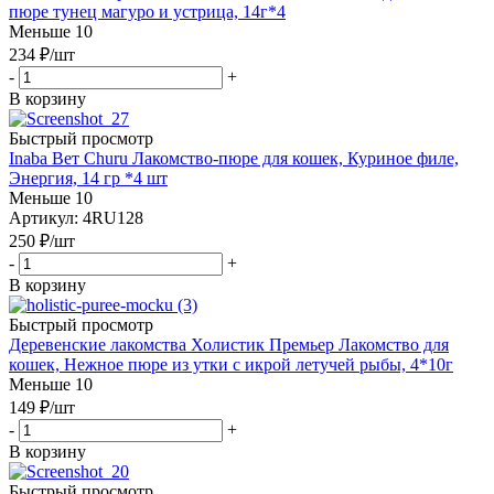
пюре тунец магуро и устрица, 14г*4
Меньше 10
234
₽
/шт
-
+
В корзину
Быстрый просмотр
Inaba Вет Churu Лакомство-пюре для кошек, Куриное филе,
Энергия, 14 гр *4 шт
Меньше 10
Артикул: 4RU128
250
₽
/шт
-
+
В корзину
Быстрый просмотр
Деревенские лакомства Холистик Премьер Лакомство для
кошек, Нежное пюре из утки с икрой летучей рыбы, 4*10г
Меньше 10
149
₽
/шт
-
+
В корзину
Быстрый просмотр