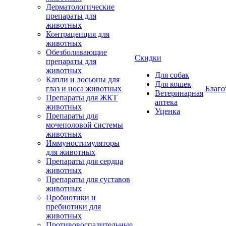
Дерматологические
препараты для
животных
Контрацепция для
животных
Обезболивающие
Скидки
препараты для
животных
Для собак
Капли и лосьоны для
Для кошек
глаз и носа животных
Благо
Ветеринарная
Препараты для ЖКТ
аптека
животных
Уценка
Препараты для
мочеполовой системы
животных
Иммуностимуляторы
для животных
Препараты для сердца
животных
Препараты для суставов
животных
Пробиотики и
пребиотики для
животных
Противовоспалительные