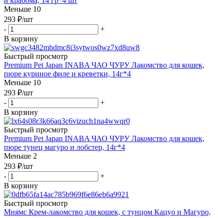
и крабома, 14 гр*4 шт
Меньше 10
293
₽
/шт
-
+
В корзину
Быстрый просмотр
Premium Pet Japan INABA ЧАО ЧУРУ Лакомство для кошек,
пюре куриное филе и креветки, 14г*4
Меньше 10
293
₽
/шт
-
+
В корзину
Быстрый просмотр
Premium Pet Japan INABA ЧАО ЧУРУ Лакомство для кошек,
пюре тунец магуро и лобстер, 14г*4
Меньше 2
293
₽
/шт
-
+
В корзину
Быстрый просмотр
Мнямс Крем-лакомство для кошек, с тунцом Кацуо и Магуро,