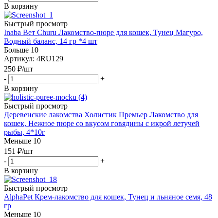
В корзину
Быстрый просмотр
Inaba Вет Churu Лакомство-пюре для кошек, Тунец Магуро,
Водный баланс, 14 гр *4 шт
Больше 10
Артикул: 4RU129
250
₽
/шт
-
+
В корзину
Быстрый просмотр
Деревенские лакомства Холистик Премьер Лакомство для
кошек, Нежное пюре со вкусом говядины с икрой летучей
рыбы, 4*10г
Меньше 10
151
₽
/шт
-
+
В корзину
Быстрый просмотр
AlphaPet Крем-лакомство для кошек, Тунец и льняное семя, 48
гр
Меньше 10