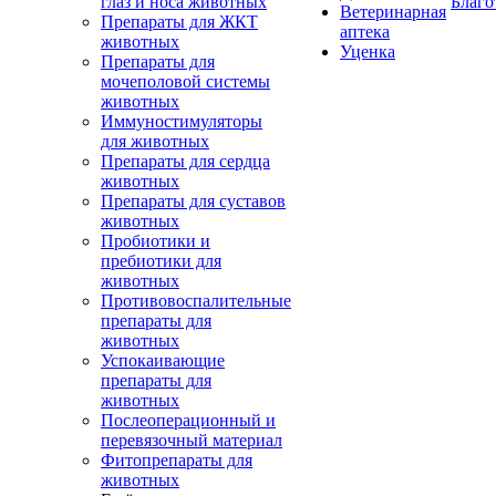
глаз и носа животных
Благо
Ветеринарная
Препараты для ЖКТ
аптека
животных
Уценка
Препараты для
мочеполовой системы
животных
Иммуностимуляторы
для животных
Препараты для сердца
животных
Препараты для суставов
животных
Пробиотики и
пребиотики для
животных
Противовоспалительные
препараты для
животных
Успокаивающие
препараты для
животных
Послеоперационный и
перевязочный материал
Фитопрепараты для
животных