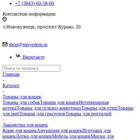
+7 (3843) 60-58-60
Контактная информация
г.Новокузнецк, проспект Курако, 20
shop@moyedem.ru
Вконтакте
Главная
-
Каталог
-
Товары для кошек
Товары для собак
Товары для кошек
Ветеринарная
аптека
Товары для сельхоз животных
Товары для птиц
Товары
для рыб
Товары для грызунов
Товары для рептилий
-
Лакомства для кошек
Корм для кошек
Амуниция для кошек
Игрушки для
кошек
Лотки для кошек
Мебель для кошек
Миски для