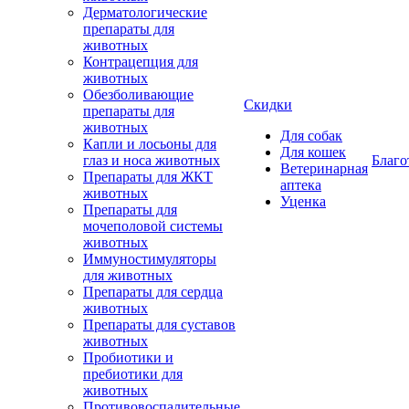
Дерматологические
препараты для
животных
Контрацепция для
животных
Обезболивающие
Скидки
препараты для
животных
Для собак
Капли и лосьоны для
Для кошек
глаз и носа животных
Благо
Ветеринарная
Препараты для ЖКТ
аптека
животных
Уценка
Препараты для
мочеполовой системы
животных
Иммуностимуляторы
для животных
Препараты для сердца
животных
Препараты для суставов
животных
Пробиотики и
пребиотики для
животных
Противовоспалительные