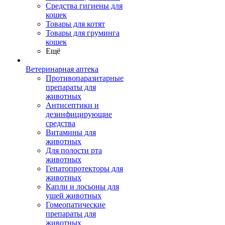
Средства гигиены для
кошек
Товары для котят
Товары для груминга
кошек
Ещё
Ветеринарная аптека
Противопаразитарные
препараты для
животных
Антисептики и
дезинфицирующие
средства
Витамины для
животных
Для полости рта
животных
Гепатопротекторы для
животных
Капли и лосьоны для
ушей животных
Гомеопатические
препараты для
животных