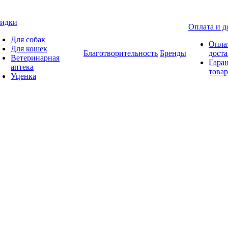
идки
Оплата и д
Для собак
Опла
Для кошек
Благотворительность
Бренды
доста
Ветеринарная
Гаран
аптека
товар
Уценка