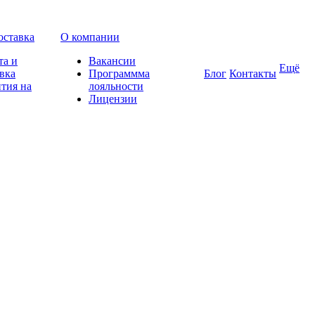
оставка
О компании
та и
Вакансии
Ещё
вка
Программма
Блог
Контакты
тия на
лояльности
Лицензии