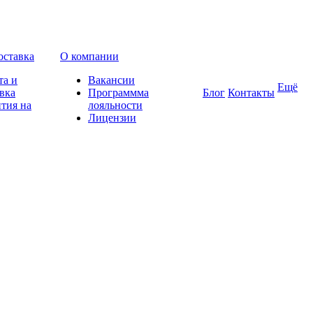
оставка
О компании
та и
Вакансии
Ещё
вка
Программма
Блог
Контакты
тия на
лояльности
Лицензии