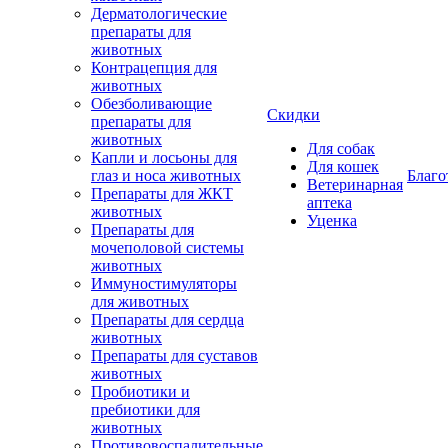
Дерматологические
препараты для
животных
Контрацепция для
животных
Обезболивающие
Скидки
препараты для
животных
Для собак
Капли и лосьоны для
Для кошек
глаз и носа животных
Благо
Ветеринарная
Препараты для ЖКТ
аптека
животных
Уценка
Препараты для
мочеполовой системы
животных
Иммуностимуляторы
для животных
Препараты для сердца
животных
Препараты для суставов
животных
Пробиотики и
пребиотики для
животных
Противовоспалительные