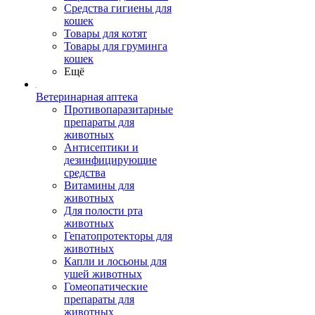
Средства гигиены для
кошек
Товары для котят
Товары для груминга
кошек
Ещё
Ветеринарная аптека
Противопаразитарные
препараты для
животных
Антисептики и
дезинфицирующие
средства
Витамины для
животных
Для полости рта
животных
Гепатопротекторы для
животных
Капли и лосьоны для
ушей животных
Гомеопатические
препараты для
животных