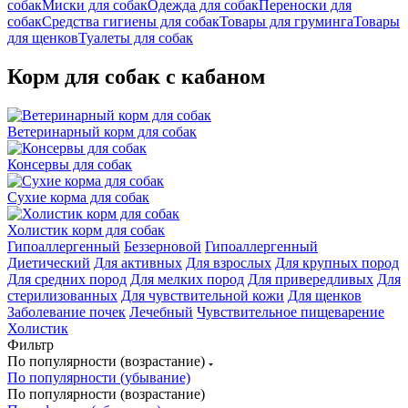
собак
Миски для собак
Одежда для собак
Переноски для
собак
Средства гигиены для собак
Товары для груминга
Товары
для щенков
Туалеты для собак
Корм для собак с кабаном
Ветеринарный корм для собак
Консервы для собак
Сухие корма для собак
Холистик корм для собак
Гипоаллергенный
Беззерновой
Гипоаллергенный
Диетический
Для активных
Для взрослых
Для крупных пород
Для средних пород
Для мелких пород
Для привередливых
Для
стерилизованных
Для чувствительной кожи
Для щенков
Заболевание почек
Лечебный
Чувствительное пищеварение
Холистик
Фильтр
По популярности (возрастание)
По популярности (убывание)
По популярности (возрастание)