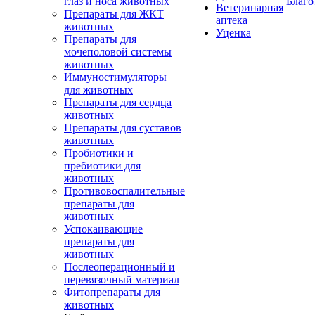
глаз и носа животных
Благо
Ветеринарная
Препараты для ЖКТ
аптека
животных
Уценка
Препараты для
мочеполовой системы
животных
Иммуностимуляторы
для животных
Препараты для сердца
животных
Препараты для суставов
животных
Пробиотики и
пребиотики для
животных
Противовоспалительные
препараты для
животных
Успокаивающие
препараты для
животных
Послеоперационный и
перевязочный материал
Фитопрепараты для
животных