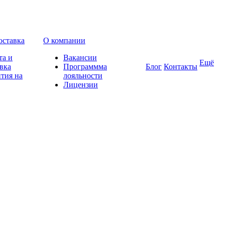
оставка
О компании
та и
Вакансии
Ещё
вка
Программма
Блог
Контакты
тия на
лояльности
Лицензии