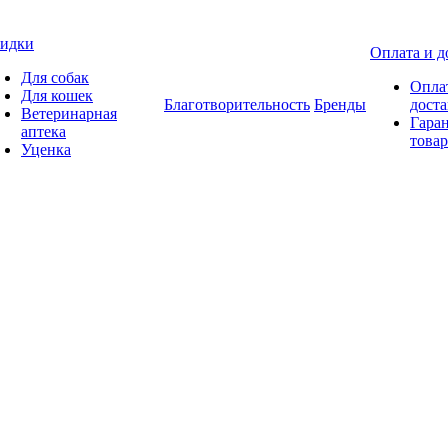
идки
Оплата и д
Для собак
Опла
Для кошек
Благотворительность
Бренды
доста
Ветеринарная
Гаран
аптека
товар
Уценка