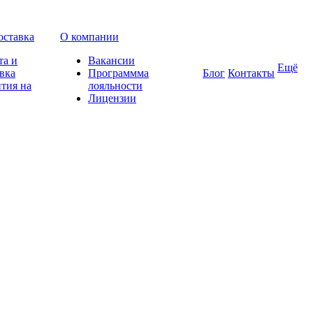
оставка
О компании
та и
Вакансии
Ещё
вка
Программма
Блог
Контакты
тия на
лояльности
Лицензии