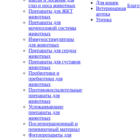
Для кошек
глаз и носа животных
Благо
Ветеринарная
Препараты для ЖКТ
аптека
животных
Уценка
Препараты для
мочеполовой системы
животных
Иммуностимуляторы
для животных
Препараты для сердца
животных
Препараты для суставов
животных
Пробиотики и
пребиотики для
животных
Противовоспалительные
препараты для
животных
Успокаивающие
препараты для
животных
Послеоперационный и
перевязочный материал
Фитопрепараты для