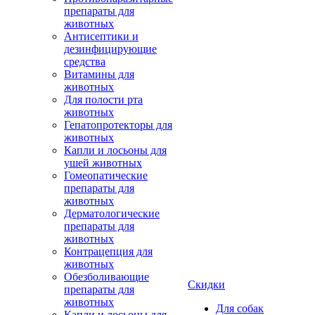
препараты для
животных
Антисептики и
дезинфицирующие
средства
Витамины для
животных
Для полости рта
животных
Гепатопротекторы для
животных
Капли и лосьоны для
ушей животных
Гомеопатические
препараты для
животных
Дерматологические
препараты для
животных
Контрацепция для
животных
Обезболивающие
Скидки
препараты для
животных
Для собак
Капли и лосьоны для