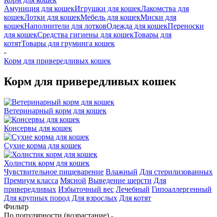
Амуниция для кошек
Игрушки для кошек
Лакомства для
кошек
Лотки для кошек
Мебель для кошек
Миски для
кошек
Наполнители для лотков
Одежда для кошек
Переноски
для кошек
Средства гигиены для кошек
Товары для
котят
Товары для груминга кошек
-
Корм для привередливых кошек
Корм для привередливых кошек
Ветеринарный корм для кошек
Консервы для кошек
Сухие корма для кошек
Холистик корм для кошек
Чувствительное пищеварение
Влажный
Для стерилизованных
Премиум класса
Мясной
Выведение шерсти
Для
привередливых
Избыточный вес
Лечебный
Гипоаллергенный
Для крупных пород
Для взрослых
Для котят
Фильтр
По популярности (возрастание)