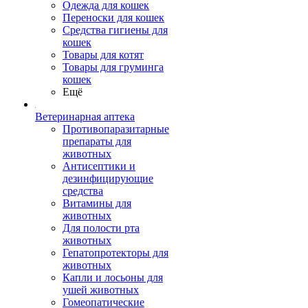
Одежда для кошек
Переноски для кошек
Средства гигиены для
кошек
Товары для котят
Товары для груминга
кошек
Ещё
Ветеринарная аптека
Противопаразитарные
препараты для
животных
Антисептики и
дезинфицирующие
средства
Витамины для
животных
Для полости рта
животных
Гепатопротекторы для
животных
Капли и лосьоны для
ушей животных
Гомеопатические