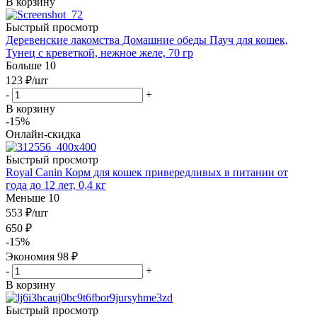
В корзину
Быстрый просмотр
Деревенские лакомства Домашние обеды Пауч для кошек,
Тунец с креветкой, нежное желе, 70 гр
Больше 10
123
₽
/шт
-
+
В корзину
-15%
Онлайн-скидка
Быстрый просмотр
Royal Canin Корм для кошек привередливых в питании от
года до 12 лет, 0,4 кг
Меньше 10
553
₽
/шт
650
₽
-
15
%
Экономия
98
₽
-
+
В корзину
Быстрый просмотр