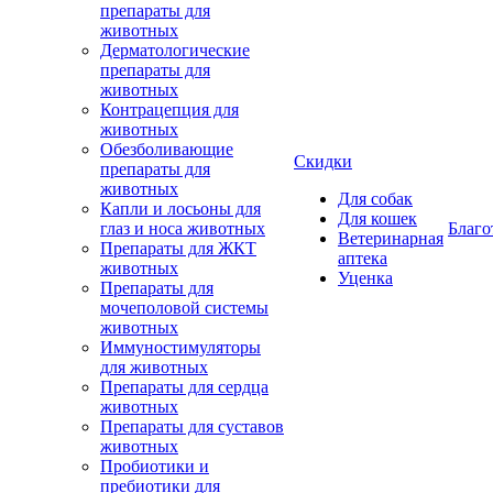
препараты для
животных
Дерматологические
препараты для
животных
Контрацепция для
животных
Обезболивающие
Скидки
препараты для
животных
Для собак
Капли и лосьоны для
Для кошек
глаз и носа животных
Благо
Ветеринарная
Препараты для ЖКТ
аптека
животных
Уценка
Препараты для
мочеполовой системы
животных
Иммуностимуляторы
для животных
Препараты для сердца
животных
Препараты для суставов
животных
Пробиотики и
пребиотики для