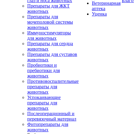
глаз и носа животных
Благо
Ветеринарная
Препараты для ЖКТ
аптека
животных
Уценка
Препараты для
мочеполовой системы
животных
Иммуностимуляторы
для животных
Препараты для сердца
животных
Препараты для суставов
животных
Пробиотики и
пребиотики для
животных
Противовоспалительные
препараты для
животных
Успокаивающие
препараты для
животных
Послеоперационный и
перевязочный материал
Фитопрепараты для
животных