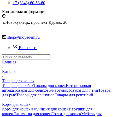
+7 (3843) 60-58-60
Контактная информация
г.Новокузнецк, проспект Курако, 20
shop@moyedem.ru
Вконтакте
Главная
-
Каталог
-
Товары для кошек
Товары для собак
Товары для кошек
Ветеринарная
аптека
Товары для сельхоз животных
Товары для птиц
Товары
для рыб
Товары для грызунов
Товары для рептилий
-
Корм для кошек
Корм для кошек
Амуниция для кошек
Игрушки для
кошек
Лакомства для кошек
Лотки для кошек
Мебель для