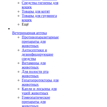
Средства гигиены для
кошек
Товары для котят
Товары для груминга
кошек
Ещё
Ветеринарная аптека
Противопаразитарные
препараты для
животных
Антисептики и
дезинфицирующие
средства
Витамины для
животных
Для полости рта
животных
Гепатопротекторы для
животных
Капли и лосьоны для
ушей животных
Гомеопатические
препараты для
животных