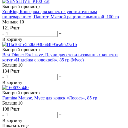
Быстрый просмотр
ZooRing Консервы для кошек с чувствительным
пищеварением, Паштет, Мясной рацион с львинкой, 100 гр
Меньше 10
121
₽
/шт
-
+
В корзину
Быстрый просмотр
Best Dinner Exclusive, Паучи для стерилизованных кошек и
котят «Индейка с клюквой», 85 гр (Мусс)
Больше 10
134
₽
/шт
-
+
В корзину
Быстрый просмотр
Farmina Matisse, Мусс для кошек «Лосось», 85 гр
Больше 10
108
₽
/шт
-
+
В корзину
Показать еще