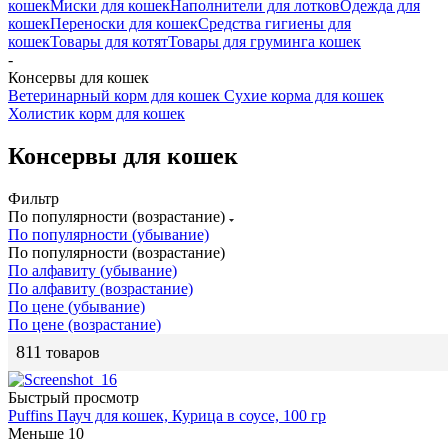
кошек
Миски для кошек
Наполнители для лотков
Одежда для
кошек
Переноски для кошек
Средства гигиены для
кошек
Товары для котят
Товары для груминга кошек
-
Консервы для кошек
Ветеринарный корм для кошек
Сухие корма для кошек
Холистик корм для кошек
Консервы для кошек
Фильтр
По популярности (возрастание)
По популярности (убывание)
По популярности (возрастание)
По алфавиту (убывание)
По алфавиту (возрастание)
По цене (убывание)
По цене (возрастание)
811
товаров
Быстрый просмотр
Puffins Пауч для кошек, Курица в соусе, 100 гр
Меньше 10