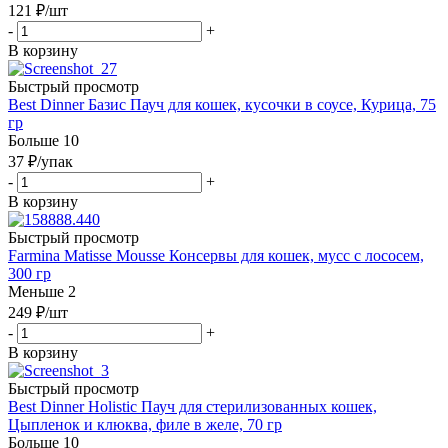
121
₽
/шт
-
+
В корзину
Быстрый просмотр
Best Dinner Базис Пауч для кошек, кусочки в соусе, Курица, 75
гр
Больше 10
37
₽
/упак
-
+
В корзину
Быстрый просмотр
Farmina Matisse Mousse Консервы для кошек, мусс с лососем,
300 гр
Меньше 2
249
₽
/шт
-
+
В корзину
Быстрый просмотр
Best Dinner Holistic Пауч для стерилизованных кошек,
Цыпленок и клюква, филе в желе, 70 гр
Больше 10