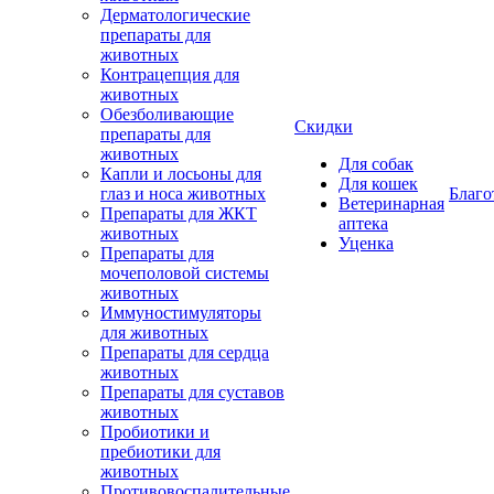
Дерматологические
препараты для
животных
Контрацепция для
животных
Обезболивающие
Скидки
препараты для
животных
Для собак
Капли и лосьоны для
Для кошек
глаз и носа животных
Благо
Ветеринарная
Препараты для ЖКТ
аптека
животных
Уценка
Препараты для
мочеполовой системы
животных
Иммуностимуляторы
для животных
Препараты для сердца
животных
Препараты для суставов
животных
Пробиотики и
пребиотики для
животных
Противовоспалительные