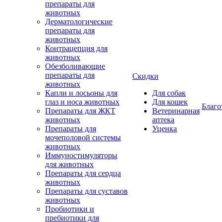
препараты для
животных
Дерматологические
препараты для
животных
Контрацепция для
животных
Обезболивающие
препараты для
Скидки
животных
Капли и лосьоны для
Для собак
глаз и носа животных
Для кошек
Благо
Препараты для ЖКТ
Ветеринарная
животных
аптека
Препараты для
Уценка
мочеполовой системы
животных
Иммуностимуляторы
для животных
Препараты для сердца
животных
Препараты для суставов
животных
Пробиотики и
пребиотики для