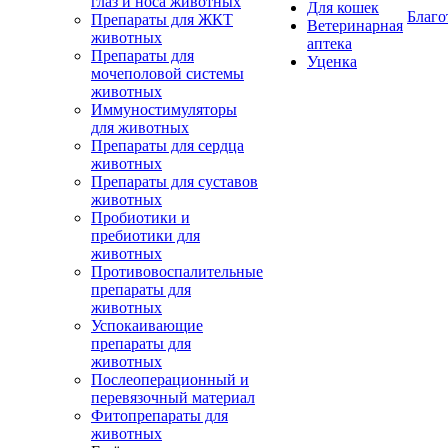
глаз и носа животных
Для кошек
Благо
Препараты для ЖКТ
Ветеринарная
животных
аптека
Препараты для
Уценка
мочеполовой системы
животных
Иммуностимуляторы
для животных
Препараты для сердца
животных
Препараты для суставов
животных
Пробиотики и
пребиотики для
животных
Противовоспалительные
препараты для
животных
Успокаивающие
препараты для
животных
Послеоперационный и
перевязочный материал
Фитопрепараты для
животных