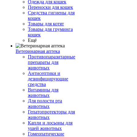
Одежда для кошек
Переноски для кошек
Средства гигиены для
кошек
Товары для котят
Товары для груминга
кошек
Ещё
Ветеринарная аптека
Противопаразитарные
препараты для
животных
Антисептики и
дезинфицирующие
средства
Витамины для
животных
Для полости рта
животных
Гепатопротекторы для
животных
Капли и лосьоны для
ушей животных
Гомеопатические