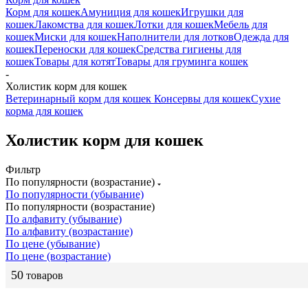
Корм для кошек
Амуниция для кошек
Игрушки для
кошек
Лакомства для кошек
Лотки для кошек
Мебель для
кошек
Миски для кошек
Наполнители для лотков
Одежда для
кошек
Переноски для кошек
Средства гигиены для
кошек
Товары для котят
Товары для груминга кошек
-
Холистик корм для кошек
Ветеринарный корм для кошек
Консервы для кошек
Сухие
корма для кошек
Холистик корм для кошек
Фильтр
По популярности (возрастание)
По популярности (убывание)
По популярности (возрастание)
По алфавиту (убывание)
По алфавиту (возрастание)
По цене (убывание)
По цене (возрастание)
50
товаров