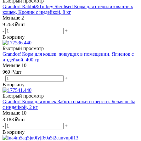
Быстрый просмотр
Grandorf Rabbit&Turkey Sterilised Корм для стерилизованных
кошек, Кролик с индейкой, 8 кг
Меньше 2
9 263
₽
/шт
-
+
В корзину
Быстрый просмотр
Grandorf Корм для кошек, живущих в помещении, Ягненок с
индейкой, 400 гр
Меньше 10
969
₽
/шт
-
+
В корзину
Быстрый просмотр
Grandorf Корм для кошек Забота о кожи и шерсти, Белая рыба
с индейкой, 2 кг
Меньше 10
3 183
₽
/шт
-
+
В корзину