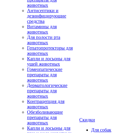
животных
Антисептики и
дезинфицирующие
средства
Витамины для
животных
Для полости рта
животных
Гепатопротекторы для
животных
Капли и лосьоны для
ушей животных
Гомеопатические
препараты для
животных
Дерматологические
препараты для
животных
Контрацепция для
животных
Обезболивающие
препараты для
Скидки
животных
Капли и лосьоны для
Для собак