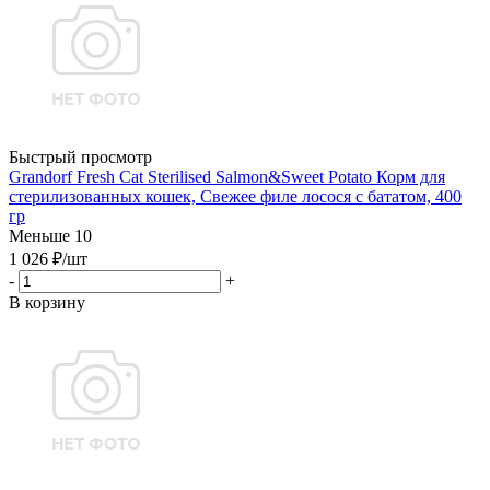
Быстрый просмотр
Grandorf Fresh Cat Sterilised Salmon&Sweet Potato Корм для
стерилизованных кошек, Свежее филе лосося с бататом, 400
гр
Меньше 10
1 026
₽
/шт
-
+
В корзину