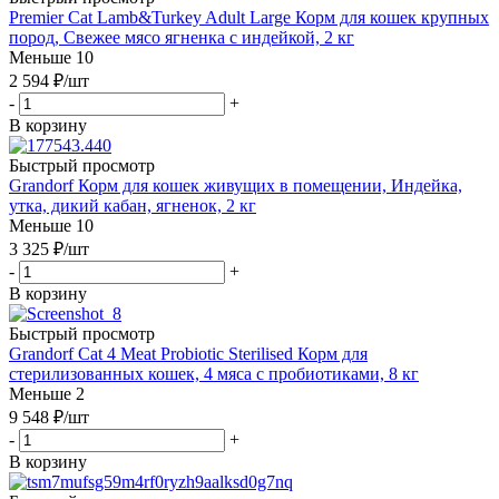
Premier Cat Lamb&Turkey Adult Large Корм для кошек крупных
пород, Свежее мясо ягненка с индейкой, 2 кг
Меньше 10
2 594
₽
/шт
-
+
В корзину
Быстрый просмотр
Grandorf Корм для кошек живущих в помещении, Индейка,
утка, дикий кабан, ягненок, 2 кг
Меньше 10
3 325
₽
/шт
-
+
В корзину
Быстрый просмотр
Grandorf Cat 4 Meat Probiotic Sterilised Корм для
стерилизованных кошек, 4 мяса с пробиотиками, 8 кг
Меньше 2
9 548
₽
/шт
-
+
В корзину