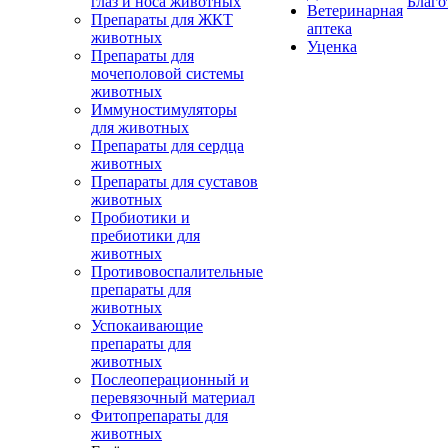
глаз и носа животных
Благо
Ветеринарная
Препараты для ЖКТ
аптека
животных
Уценка
Препараты для
мочеполовой системы
животных
Иммуностимуляторы
для животных
Препараты для сердца
животных
Препараты для суставов
животных
Пробиотики и
пребиотики для
животных
Противовоспалительные
препараты для
животных
Успокаивающие
препараты для
животных
Послеоперационный и
перевязочный материал
Фитопрепараты для
животных