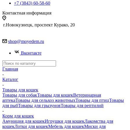
+7 (3843) 60-58-60
Контактная информация
г.Новокузнецк, проспект Курако, 20
shop@moyedem.ru
Вконтакте
Главная
-
Каталог
-
Товары для кошек
Товары для собак
Товары для кошек
Ветеринарная
аптека
Товары для сельхоз животных
Товары для птиц
Товары
для рыб
Товары для грызунов
Товары для рептилий
-
Корм для кошек
Амуниция для кошек
Игрушки для кошек
Лакомства для
кошек
Лотки для кошек
Мебель для кошек
Миски для