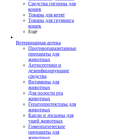
Средства гигиены для
кошек
Товары для котят
Товары для груминга
кошек
Ещё
Ветеринарная аптека
Противопаразитарные
препараты для
животных
Антисептики и
дезинфицирующие
средства
Витамины для
животных
Для полости рта
животных
Гепатопротекторы для
животных
Капли и лосьоны для
ушей животных
Гомеопатические
препараты для
животных