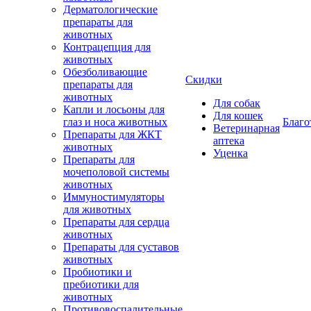
Дерматологические
препараты для
животных
Контрацепция для
животных
Обезболивающие
Скидки
препараты для
животных
Для собак
Капли и лосьоны для
Для кошек
глаз и носа животных
Благо
Ветеринарная
Препараты для ЖКТ
аптека
животных
Уценка
Препараты для
мочеполовой системы
животных
Иммуностимуляторы
для животных
Препараты для сердца
животных
Препараты для суставов
животных
Пробиотики и
пребиотики для
животных
Противовоспалительные