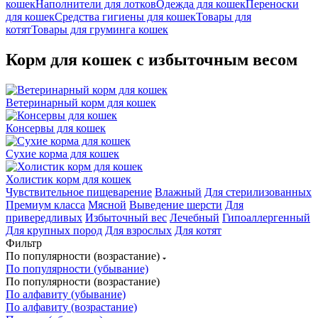
кошек
Наполнители для лотков
Одежда для кошек
Переноски
для кошек
Средства гигиены для кошек
Товары для
котят
Товары для груминга кошек
Корм для кошек с избыточным весом
Ветеринарный корм для кошек
Консервы для кошек
Сухие корма для кошек
Холистик корм для кошек
Чувствительное пищеварение
Влажный
Для стерилизованных
Премиум класса
Мясной
Выведение шерсти
Для
привередливых
Избыточный вес
Лечебный
Гипоаллергенный
Для крупных пород
Для взрослых
Для котят
Фильтр
По популярности (возрастание)
По популярности (убывание)
По популярности (возрастание)
По алфавиту (убывание)
По алфавиту (возрастание)