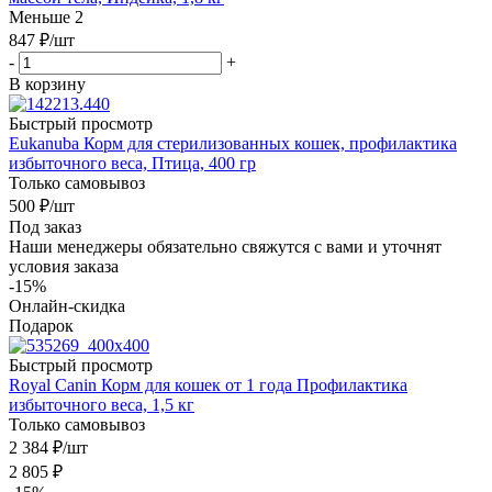
Меньше 2
847
₽
/шт
-
+
В корзину
Быстрый просмотр
Eukanuba Корм для стерилизованных кошек, профилактика
избыточного веса, Птица, 400 гр
Только самовывоз
500
₽
/шт
Под заказ
Наши менеджеры обязательно свяжутся с вами и уточнят
условия заказа
-15%
Онлайн-скидка
Подарок
Быстрый просмотр
Royal Canin Корм для кошек от 1 года Профилактика
избыточного веса, 1,5 кг
Только самовывоз
2 384
₽
/шт
2 805
₽