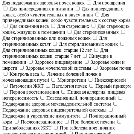
Для поддержания здоровья почек кошек
Для поощрения
Для привередливых в питании
Для привередливых
кошек, особо чувствительных к вкусу пищи
Для
привередливых кошек, особо чувствительных к составу корма
Для снижения веса
Для стареющих
Для стареющих
кошек, живущих в помещении
Для стерилизованных
Для стерилизованных или пожилых кошек
Для
стерилизованных котят
Для стерилизованных кошек
Для стерилизованных кошек, старше 12 лет
Для
стерилизованных кошек, старше 7 лет
Живущие в
помещении
Здоровое пищеварение
Здоровье кожи и
шерсти
Здоровье мочеполовой системы
Здоровье почек
Контроль веса
Лечение болезней почек и
мочевыводящих путей
Монопротеин
Низкозерновой
Патологии ЖКТ
Патология почек
Первый прикорм
Период восстановления
Пищевая аллергия, пищевая
непереносимость
Повседневный, полнорационный
Поддержание здоровья мочевыделительной системы
Поддержание здоровья пищеварительной системы
Поддержка и укрепление иммунитета
Полнорационный
корм
Послеоперационное
При болезнях печени
При заболеваниях ЖКТ
При заболеваниях нижних
отделов мочевыводящих путей
При повышенной