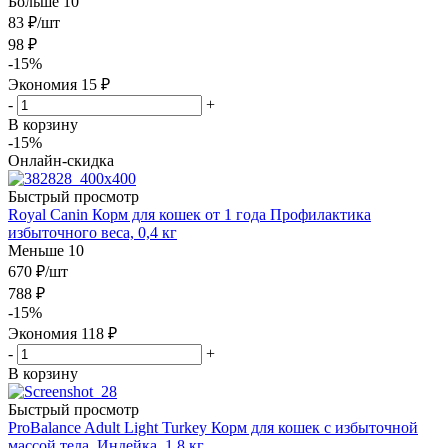
Больше 10
83
₽
/шт
98
₽
-
15
%
Экономия
15
₽
-
+
В корзину
-15%
Онлайн-скидка
Быстрый просмотр
Royal Canin Корм для кошек от 1 года Профилактика
избыточного веса, 0,4 кг
Меньше 10
670
₽
/шт
788
₽
-
15
%
Экономия
118
₽
-
+
В корзину
Быстрый просмотр
ProBalance Adult Light Turkey Корм для кошек с избыточной
массой тела, Индейка, 1,8 кг