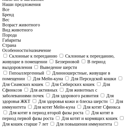
Наши предложения
Все
Бренд
Вес
Возраст животного
Вид животного
Порода
Габариты
Страна
Особенности/назначение
Cклонные к перееданию
Cклонные к перееданию,
живущие в помещении
Беззерновой
В период
выздоровления
Выведение шерсти
Гипоаллергенный
Длинношерстные, живущие в
помещении
Для Мейн-куна
Для Персидской кошки
Для Сиамских кошек
Для Сибирских кошек
Для
Сфинксов
Для активных
Для животных с
заболеваниями почек
Для здорового развития
Для
здоровья ЖКТ
Для здоровья кожи и блеска шерсти
Для
иммунитета
Для котят Мейн-куна
Для котят Сфинкса
Для котят в период второй фазы роста
Для котят в
период первой фазы роста
Для котят и кормящих кошек
Для кошек старше 7 лет
Для повышения иммунитета