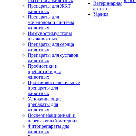
глаз и носа животных
Благо
Ветеринарная
Препараты для ЖКТ
аптека
животных
Уценка
Препараты для
мочеполовой системы
животных
Иммуностимуляторы
для животных
Препараты для сердца
животных
Препараты для суставов
животных
Пробиотики и
пребиотики для
животных
Противовоспалительные
препараты для
животных
Успокаивающие
препараты для
животных
Послеоперационный и
перевязочный материал
Фитопрепараты для
животных