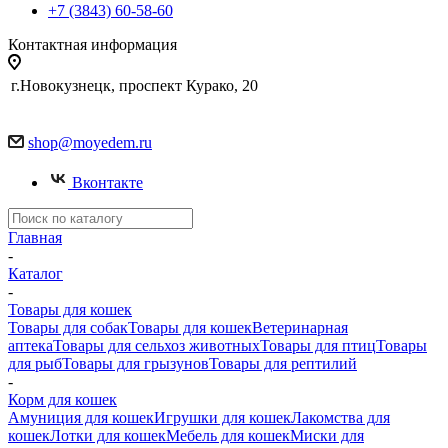
+7 (3843) 60-58-60
Контактная информация
г.Новокузнецк, проспект Курако, 20
shop@moyedem.ru
Вконтакте
Главная
-
Каталог
-
Товары для кошек
Товары для собак
Товары для кошек
Ветеринарная
аптека
Товары для сельхоз животных
Товары для птиц
Товары
для рыб
Товары для грызунов
Товары для рептилий
-
Корм для кошек
Амуниция для кошек
Игрушки для кошек
Лакомства для
кошек
Лотки для кошек
Мебель для кошек
Миски для