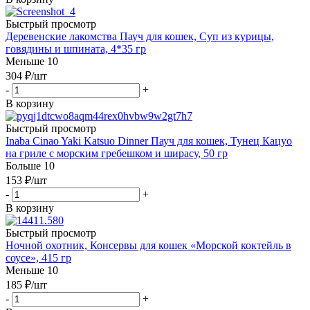
Быстрый просмотр
Деревенские лакомства Пауч для кошек, Суп из курицы,
говядины и шпината, 4*35 гр
Меньше 10
304
₽
/шт
-
+
В корзину
Быстрый просмотр
Inaba Cinao Yaki Katsuo Dinner Пауч для кошек, Тунец Кацуо
на гриле с морским гребешком и ширасу, 50 гр
Больше 10
153
₽
/шт
-
+
В корзину
Быстрый просмотр
Ночной охотник, Консервы для кошек «Морской коктейль в
соусе», 415 гр
Меньше 10
185
₽
/шт
-
+