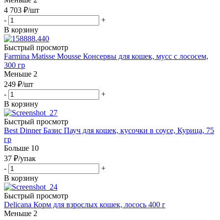
4 703
₽
/шт
-
+
В корзину
Быстрый просмотр
Farmina Matisse Mousse Консервы для кошек, мусс с лососем,
300 гр
Меньше 2
249
₽
/шт
-
+
В корзину
Быстрый просмотр
Best Dinner Базис Пауч для кошек, кусочки в соусе, Курица, 75
гр
Больше 10
37
₽
/упак
-
+
В корзину
Быстрый просмотр
Delicana Корм для взрослых кошек, лосось 400 г
Меньше 2