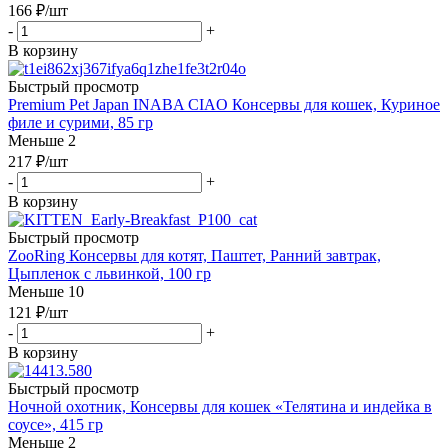
166
₽
/шт
-
+
В корзину
Быстрый просмотр
Premium Pet Japan INABA CIAO Консервы для кошек, Куриное
филе и сурими, 85 гр
Меньше 2
217
₽
/шт
-
+
В корзину
Быстрый просмотр
ZooRing Консервы для котят, Паштет, Ранний завтрак,
Цыпленок с львинкой, 100 гр
Меньше 10
121
₽
/шт
-
+
В корзину
Быстрый просмотр
Ночной охотник, Консервы для кошек «Телятина и индейка в
соусе», 415 гр
Меньше 2