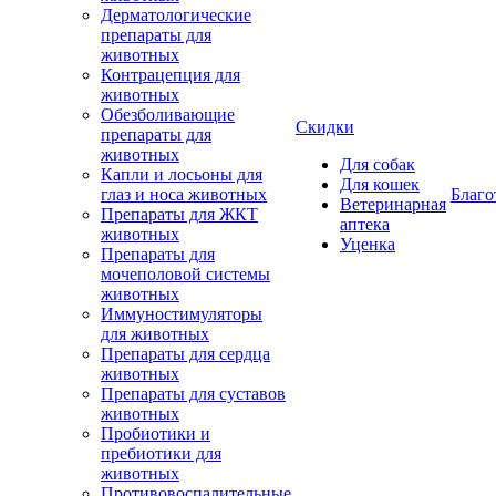
Дерматологические
препараты для
животных
Контрацепция для
животных
Обезболивающие
Скидки
препараты для
животных
Для собак
Капли и лосьоны для
Для кошек
глаз и носа животных
Благо
Ветеринарная
Препараты для ЖКТ
аптека
животных
Уценка
Препараты для
мочеполовой системы
животных
Иммуностимуляторы
для животных
Препараты для сердца
животных
Препараты для суставов
животных
Пробиотики и
пребиотики для
животных
Противовоспалительные