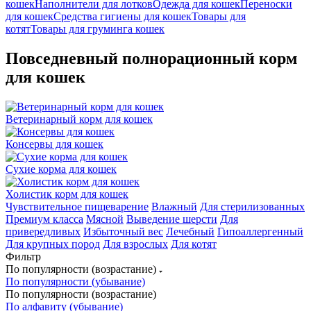
кошек
Наполнители для лотков
Одежда для кошек
Переноски
для кошек
Средства гигиены для кошек
Товары для
котят
Товары для груминга кошек
Повседневный полнорационный корм
для кошек
Ветеринарный корм для кошек
Консервы для кошек
Сухие корма для кошек
Холистик корм для кошек
Чувствительное пищеварение
Влажный
Для стерилизованных
Премиум класса
Мясной
Выведение шерсти
Для
привередливых
Избыточный вес
Лечебный
Гипоаллергенный
Для крупных пород
Для взрослых
Для котят
Фильтр
По популярности (возрастание)
По популярности (убывание)
По популярности (возрастание)
По алфавиту (убывание)