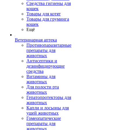
Средства гигиены для
кошек
Товары для котят
Товары для груминга
кошек
Ещё
Ветеринарная аптека
Противопаразитарные
препараты для
животных
Антисептики и
дезинфицирующие
средства
Витамины для
животных
Для полости рта
животных
Гепатопротекторы для
животных
Капли и лосьоны для
ушей животных
Гомеопатические
препараты для
животных