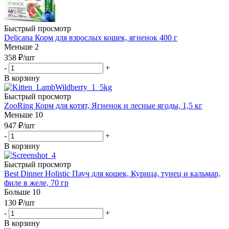
Быстрый просмотр
Delicana Корм для взрослых кошек, ягненок 400 г
Меньше 2
358
₽
/шт
-
+
В корзину
Быстрый просмотр
ZooRing Корм для котят, Ягненок и лесные ягоды, 1,5 кг
Меньше 10
947
₽
/шт
-
+
В корзину
Быстрый просмотр
Best Dinner Holistic Пауч для кошек, Курица, тунец и кальмар,
филе в желе, 70 гр
Больше 10
130
₽
/шт
-
+
В корзину