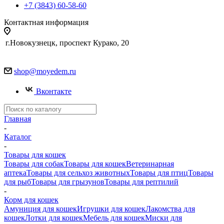
+7 (3843) 60-58-60
Контактная информация
г.Новокузнецк, проспект Курако, 20
shop@moyedem.ru
Вконтакте
Главная
-
Каталог
-
Товары для кошек
Товары для собак
Товары для кошек
Ветеринарная
аптека
Товары для сельхоз животных
Товары для птиц
Товары
для рыб
Товары для грызунов
Товары для рептилий
-
Корм для кошек
Амуниция для кошек
Игрушки для кошек
Лакомства для
кошек
Лотки для кошек
Мебель для кошек
Миски для