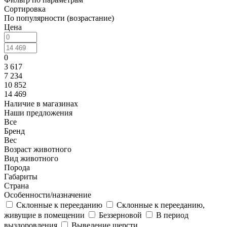
Сортировка
По популярности (возрастание)
Цена
0
3 617
7 234
10 852
14 469
Наличие в магазинах
Наши предложения
Все
Бренд
Вес
Возраст животного
Вид животного
Порода
Габариты
Страна
Особенности/назначение
Cклонные к перееданию
Cклонные к перееданию,
живущие в помещении
Беззерновой
В период
выздоровления
Выведение шерсти