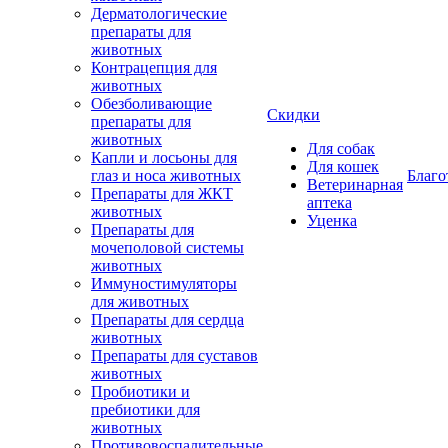
Дерматологические
препараты для
животных
Контрацепция для
животных
Обезболивающие
Скидки
препараты для
животных
Для собак
Капли и лосьоны для
Для кошек
глаз и носа животных
Благо
Ветеринарная
Препараты для ЖКТ
аптека
животных
Уценка
Препараты для
мочеполовой системы
животных
Иммуностимуляторы
для животных
Препараты для сердца
животных
Препараты для суставов
животных
Пробиотики и
пребиотики для
животных
Противовоспалительные