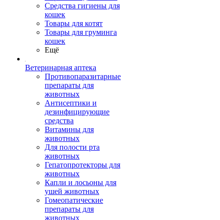
Средства гигиены для
кошек
Товары для котят
Товары для груминга
кошек
Ещё
Ветеринарная аптека
Противопаразитарные
препараты для
животных
Антисептики и
дезинфицирующие
средства
Витамины для
животных
Для полости рта
животных
Гепатопротекторы для
животных
Капли и лосьоны для
ушей животных
Гомеопатические
препараты для
животных