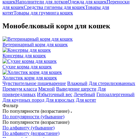
кошек
Наполнители для лотков
Одежда для кошек
Переноски
для кошек
Средства гигиены для кошек
Товары для
котят
Товары для груминга кошек
Монобелковый корм для кошек
Ветеринарный корм для кошек
Консервы для кошек
Сухие корма для кошек
Холистик корм для кошек
Чувствительное пищеварение
Влажный
Для стерилизованных
Премиум класса
Мясной
Выведение шерсти
Для
привередливых
Избыточный вес
Лечебный
Гипоаллергенный
Для крупных пород
Для взрослых
Для котят
Фильтр
По популярности (возрастание)
По популярности (убывание)
По популярности (возрастание)
По алфавиту (убывание)
По алфавиту (возрастание)