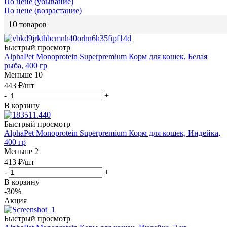
По цене (убывание)
По цене (возрастание)
10
товаров
Быстрый просмотр
AlphaPet Monoprotein Superpremium Корм для кошек, Белая
рыба, 400 гр
Меньше 10
443
₽
/шт
-
+
В корзину
Быстрый просмотр
AlphaPet Monoprotein Superpremium Корм для кошек, Индейка,
400 гр
Меньше 2
413
₽
/шт
-
+
В корзину
-30%
Акция
Быстрый просмотр