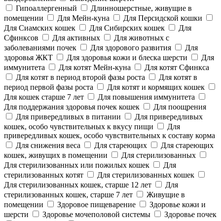
Гипоаллергенный
Длинношерстные, живущие в
помещении
Для Мейн-куна
Для Персидской кошки
Для Сиамских кошек
Для Сибирских кошек
Для
Сфинксов
Для активных
Для животных с
заболеваниями почек
Для здорового развития
Для
здоровья ЖКТ
Для здоровья кожи и блеска шерсти
Для
иммунитета
Для котят Мейн-куна
Для котят Сфинкса
Для котят в период второй фазы роста
Для котят в
период первой фазы роста
Для котят и кормящих кошек
Для кошек старше 7 лет
Для повышения иммунитета
Для поддержания здоровья почек кошек
Для поощрения
Для привередливых в питании
Для привередливых
кошек, особо чувствительных к вкусу пищи
Для
привередливых кошек, особо чувствительных к составу корма
Для снижения веса
Для стареющих
Для стареющих
кошек, живущих в помещении
Для стерилизованных
Для стерилизованных или пожилых кошек
Для
стерилизованных котят
Для стерилизованных кошек
Для стерилизованных кошек, старше 12 лет
Для
стерилизованных кошек, старше 7 лет
Живущие в
помещении
Здоровое пищеварение
Здоровье кожи и
шерсти
Здоровье мочеполовой системы
Здоровье почек