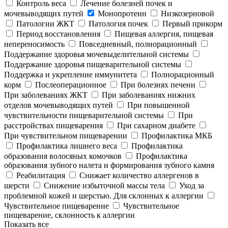
Контроль веса
Лечение болезней почек и
мочевыводящих путей
Монопротеин
Низкозерновой
Патологии ЖКТ
Патология почек
Первый прикорм
Период восстановления
Пищевая аллергия, пищевая
непереносимость
Повседневный, полнорационный
Поддержание здоровья мочевыделительной системы
Поддержание здоровья пищеварительной системы
Поддержка и укрепление иммунитета
Полнорационный
корм
Послеоперационное
При болезнях печени
При заболеваниях ЖКТ
При заболеваниях нижних
отделов мочевыводящих путей
При повышенной
чувствительности пищеварительной системы
При
расстройствах пищеварения
При сахарном диабете
При чувствительном пищеварении
Профилактика МКБ
Профилактика лишнего веса
Профилактика
образования волосяных комочков
Профилактика
образования зубного налета и формирования зубного камня
Реабилитация
Снижает количество аллергенов в
шерсти
Снижение избыточной массы тела
Уход за
проблемной кожей и шерстью. Для склонных к аллергии
Чувствительное пищеварение
Чувствительное
пищеварение, склонность к аллергии
Показать все