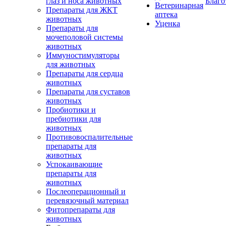
глаз и носа животных
Благо
Ветеринарная
Препараты для ЖКТ
аптека
животных
Уценка
Препараты для
мочеполовой системы
животных
Иммуностимуляторы
для животных
Препараты для сердца
животных
Препараты для суставов
животных
Пробиотики и
пребиотики для
животных
Противовоспалительные
препараты для
животных
Успокаивающие
препараты для
животных
Послеоперационный и
перевязочный материал
Фитопрепараты для
животных